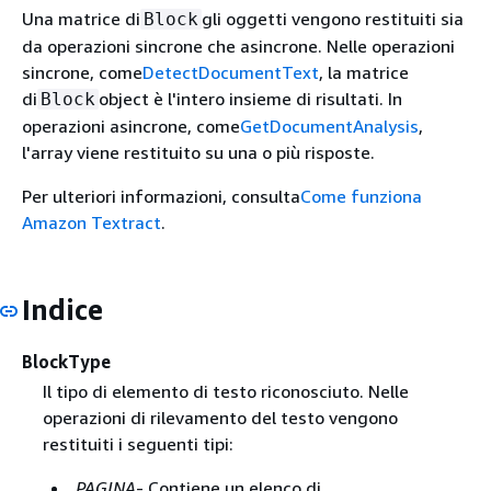
Una matrice di
gli oggetti vengono restituiti sia
Block
da operazioni sincrone che asincrone. Nelle operazioni
sincrone, come
DetectDocumentText
, la matrice
di
object è l'intero insieme di risultati. In
Block
operazioni asincrone, come
GetDocumentAnalysis
,
l'array viene restituito su una o più risposte.
Per ulteriori informazioni, consulta
Come funziona
Amazon Textract
.
Indice
BlockType
Il tipo di elemento di testo riconosciuto. Nelle
operazioni di rilevamento del testo vengono
restituiti i seguenti tipi:
PAGINA
- Contiene un elenco di