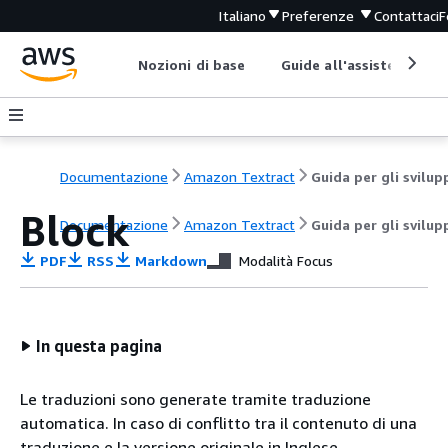
Italiano
Preferenze
Contattaci
F
Nozioni di base
Guide all'assistenza
Documentazione
Amazon Textract
Block
Documentazione
Amazon Textract
Guida per gli svilup
PDF
RSS
Markdown
Modalità Focus
In questa pagina
Le traduzioni sono generate tramite traduzione
automatica. In caso di conflitto tra il contenuto di una
traduzione e la versione originale in Inglese,