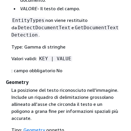
documento.
VALORE
- Il testo del campo.
non viene restituito
EntityTypes
da
e
DetectDocumentText
GetDocumentText
.
Detection
Type: Gamma di stringhe
Valori validi:
KEY | VALUE
: campo obbligatorio No
Geometry
La posizione del testo riconosciuto nell'immagine.
Include un riquadro di delimitazione grossolano
allineato all'asse che circonda il testo e un
poligono a grana fine per informazioni spaziali più
accurate.
Tipo:
Geometry
oggetto