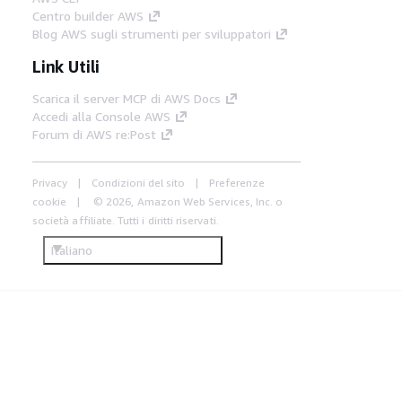
Centro builder AWS
Blog AWS sugli strumenti per sviluppatori
Link Utili
Scarica il server MCP di AWS Docs
Accedi alla Console AWS
Forum di AWS re:Post
Privacy
Condizioni del sito
Preferenze
cookie
© 2026, Amazon Web Services, Inc. o
società affiliate. Tutti i diritti riservati.
Italiano