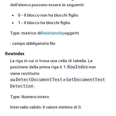
dell'elenco possono essere le seguenti:
0 - Il blocco non ha blocchi figlio.
1 - Il blocco ha blocchi figlio.
Type: matrice di
Relationship
oggetti
: campo obbligatorio No
RowIndex
La riga in cui si trova una cella di tabella. La
posizione della prima riga è 1.
non
RowIndex
viene restituito
da
e
DetectDocumentText
GetDocumentText
.
Detection
Type: Numero intero
Intervallo valido: Il valore minimo di 0.