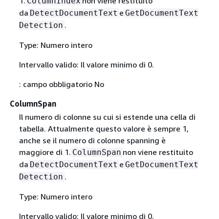
1.
non viene restituito
ColumnIndex
da
e
DetectDocumentText
GetDocumentText
.
Detection
Type: Numero intero
Intervallo valido: Il valore minimo di 0.
: campo obbligatorio No
ColumnSpan
Il numero di colonne su cui si estende una cella di
tabella. Attualmente questo valore è sempre 1,
anche se il numero di colonne spanning è
maggiore di 1.
non viene restituito
ColumnSpan
da
e
DetectDocumentText
GetDocumentText
.
Detection
Type: Numero intero
Intervallo valido: Il valore minimo di 0.