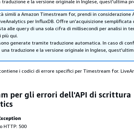
traduzione e la versione originale in Inglese, quest'ultima pr
ità simili a Amazon Timestream for, prendi in considerazione
eAnalytics per InfluxDB. Offre un'acquisizione semplificata d
ta alle query di una sola cifra di millisecondi per analisi in t
 più qui.
sono generate tramite traduzione automatica. In caso di confl
i una traduzione e la versione originale in Inglese, quest'ulti
ntiene i codici di errore specifici per Timestream for. LiveA
 per gli errori dell'API di scrittura
tics
Exception
to HTTP: 500