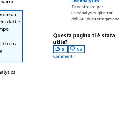
LiveAnalytics
evarrà.
Timestream per
LiveAnalytics gli errori
 Amazon
dell'API di interrogazione
ei dati e
empo
Questa pagina ti è stata
utile?
itto tra
Sì
No
ma
Commenti
nalytics