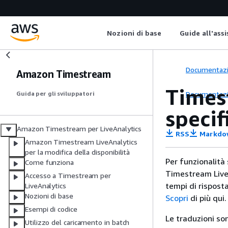
Nozioni di base
Guide all'ass
Documentaz
Amazon Timestream
Timest
Documentaz
Guida per gli sviluppatori
specif
Amazon Timestream per LiveAnalytics
RSS
Markdo
Amazon Timestream LiveAnalytics
per la modifica della disponibilità
Per funzionalità
Come funziona
Timestream LiveA
Accesso a Timestream per
tempi di risposta
LiveAnalytics
Nozioni di base
Scopri
di più qui.
Esempi di codice
Le traduzioni so
Utilizzo del caricamento in batch