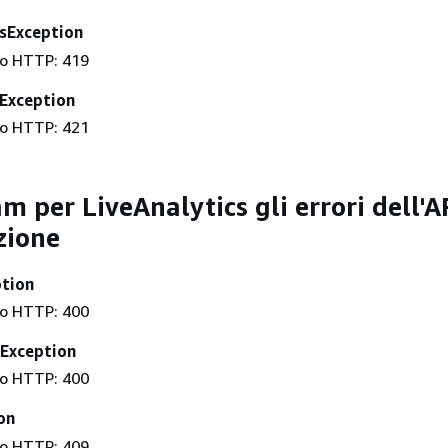
sException
to HTTP: 419
tException
to HTTP: 421
 per LiveAnalytics gli errori dell'AP
zione
ption
to HTTP: 400
Exception
to HTTP: 400
on
to HTTP: 409