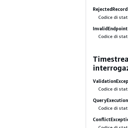
RejectedRecord
Codice di sta
InvalidEndpoin
Codice di sta
Timestream
interroga
ValidationExce
Codice di sta
QueryExecution
Codice di sta
ConflictExcepti
Codice di sta