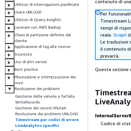
contenuto di una 
Utilizzo di interrogazioni pianificate
Usare UNLOAD
Per funzional
Utilizzo di Query Insights
Timestream Liv
Lavorare con AWS Backup
tempi di rispos
reale.
Scopri
di
Chiavi di partizione definite dal
cliente
Le traduzioni 
Applicazione di tag alle risorse
il contenuto d
Sicurezza
prevarrà.
Uso di altri servizi
Questa sezione co
Best practice
Misurazione e ottimizzazione dei
costi
Risoluzione dei problemi
Timestream
Gestione delle valvole a farfalla
LiveAnaly
WriteRecords
Gestione dei record rifiutati
Risoluzione dei problemi UNLOAD
InternalServer
Timestream per codici di errore
Codice di sta
LiveAnalytics specifici