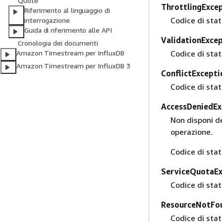
Quote
ThrottlingExce
Riferimento al linguaggio di
Codice di sta
interrogazione
Guida di riferimento alle API
ValidationExce
Cronologia dei documenti
Codice di sta
Amazon Timestream per InfluxDB
Amazon Timestream per InfluxDB 3
ConflictExcepti
Codice di sta
AccessDeniedEx
Non disponi de
operazione.
Codice di sta
ServiceQuotaE
Codice di sta
ResourceNotFo
Codice di sta