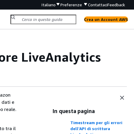
Italiano
Preferenze
Contattaci
Feedback
Crea un Account AWS
ore LiveAnalytics
mazon
 dati e
o reale.
In questa pagina
Timestream per gli errori
o tra il
dell'API di scrittura