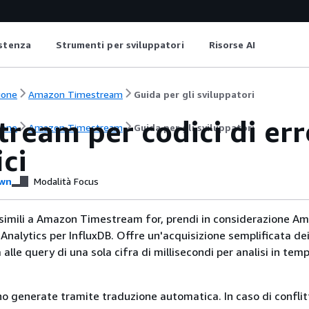
istenza
Strumenti per sviluppatori
Risorse AI
ione
Amazon Timestream
Guida per gli sviluppatori
ream per codici di err
ione
Amazon Timestream
Guida per gli sviluppatori
ici
wn
Modalità Focus
 simili a Amazon Timestream for, prendi in considerazione A
nalytics per InfluxDB. Offre un'acquisizione semplificata dei
 alle query di una sola cifra di millisecondi per analisi in temp
no generate tramite traduzione automatica. In caso di conflitt