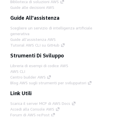
Biblioteca di soluzioni AWS
Guide alle decisioni AWS
Guide All'assistenza
Scegliere un servizio di intelligenza artificiale
generativa
Guide all'assistenza AWS
Tutorial AWS CLI su GitHub
Strumenti Di Sviluppo
Libreria di esempi di codice AWS
AWS CLI
Centro builder AWS
Blog AWS sugli strumenti per sviluppatori
Link Utili
Scarica il server MCP di AWS Docs
Accedi alla Console AWS
Forum di AWS re:Post