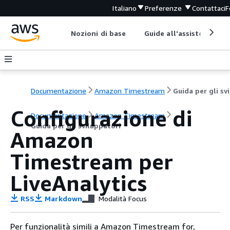
Italiano
Preferenze
Contattaci
F
Nozioni di base
Guide all'assistenza
Documentazione
Amazon Timestream
Configurazione di
Documentazione
Amazon Timestream
Guida per gli sviluppatori
Amazon
Timestream per
LiveAnalytics
RSS
Markdown
Modalità Focus
Per funzionalità simili a Amazon Timestream for,