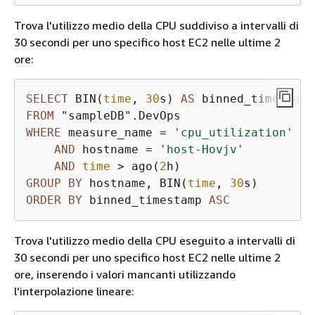
Trova l'utilizzo medio della CPU suddiviso a intervalli di
30 secondi per uno specifico host EC2 nelle ultime 2
ore:
SELECT
 BIN(
time
, 
30
s) 
AS
 binned_timestamp
FROM
WHERE
 measure_name 
=
'cpu_utilization'
AND
 hostname 
=
'host-Hovjv'
AND
time
>
 ago(
2
GROUP
BY
 hostname, BIN(
time
, 
30
ORDER
BY
 binned_timestamp 
ASC
Trova l'utilizzo medio della CPU eseguito a intervalli di
30 secondi per uno specifico host EC2 nelle ultime 2
ore, inserendo i valori mancanti utilizzando
l'interpolazione lineare: