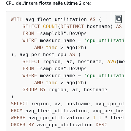
CPU dell'intera flotta nelle ultime 2 ore:
WITH
 avg_fleet_utilization 
AS
 (

SELECT
COUNT
(
DISTINCT
 hostname) 
AS
 to
FROM
 "sampleDB".DevOps

WHERE
 measure_name 
=
'cpu_utilization
AND
time
>
 ago(
2
h)

), avg_per_host_cpu 
AS
 (

SELECT
 region, az, hostname, 
AVG
(meas
FROM
 "sampleDB".DevOps

WHERE
 measure_name 
=
'cpu_utilization
AND
time
>
 ago(
2
h)

GROUP
BY
 region, az, hostname

SELECT
FROM
WHERE
 avg_cpu_utilization 
>
1.1
*
ORDER
BY
 avg_cpu_utilization 
DESC