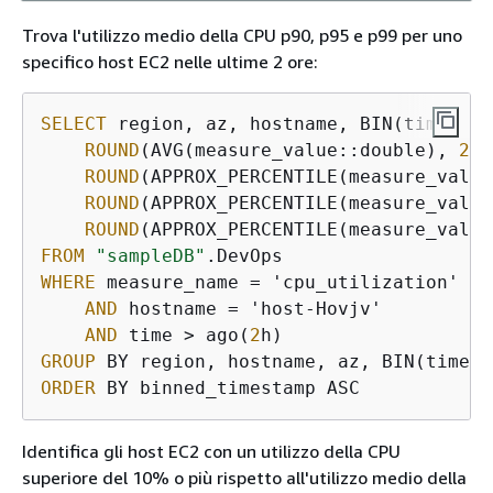
Trova l'utilizzo medio della CPU p90, p95 e p99 per uno
specifico host EC2 nelle ultime 2 ore:
SELECT
 region, az, hostname, BIN(time, 
15
ROUND
(AVG(measure_value::double), 
2
) 
ROUND
(APPROX_PERCENTILE(measure_value
ROUND
(APPROX_PERCENTILE(measure_value
ROUND
(APPROX_PERCENTILE(measure_value
FROM
"sampleDB"
WHERE
 measure_name = 'cpu_utilization'

AND
 hostname = 'host-Hovjv'

AND
 time > ago(
2
GROUP
 BY region, hostname, az, BIN(time, 
ORDER
 BY binned_timestamp ASC
Identifica gli host EC2 con un utilizzo della CPU
superiore del 10% o più rispetto all'utilizzo medio della