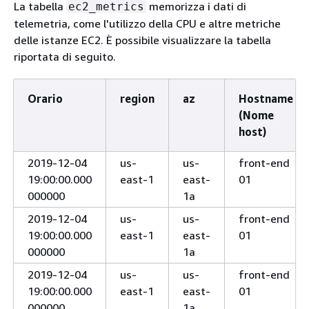
La tabella
memorizza i dati di
ec2_metrics
telemetria, come l'utilizzo della CPU e altre metriche
delle istanze EC2. È possibile visualizzare la tabella
riportata di seguito.
Orario
region
az
Hostname
(Nome
host)
2019-12-04
us-
us-
front-end
19:00:00.000
east-1
east-
01
000000
1a
2019-12-04
us-
us-
front-end
19:00:00.000
east-1
east-
01
000000
1a
2019-12-04
us-
us-
front-end
19:00:00.000
east-1
east-
01
000000
1a