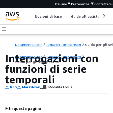
Italiano
Preferenze
Contattaci
F
Nozioni di base
Guide all'assistenza
Documentazione
Amazon Timestream
Interrogazioni con
Documentazione
Amazon Timestream
Guida per gli sviluppatori
funzioni di serie
temporali
RSS
Markdown
Modalità Focus
In questa pagina