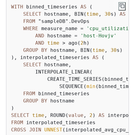
WITH
 binned_timeseries 
AS
 (

SELECT
 hostname, BIN(
time
, 
30
s) 
AS
 bi
FROM
 "sampleDB".DevOps

WHERE
 measure_name 
=
'cpu_utilization
AND
 hostname 
=
'host-Hovjv'
AND
time
>
 ago(
2
h)

GROUP
BY
 hostname, BIN(
time
, 
30
s)

), interpolated_timeseries 
AS
 (

SELECT
 hostname,

        INTERPOLATE_LINEAR(

            CREATE_TIME_SERIES(binned_tim
                SEQUENCE(
min
(binned_times
FROM
 binned_timeseries

GROUP
BY
 hostname

SELECT
time
, ROUND(
value
, 
2
) 
AS
FROM
CROSS
JOIN
UNNEST
(interpolated_avg_cpu_ut