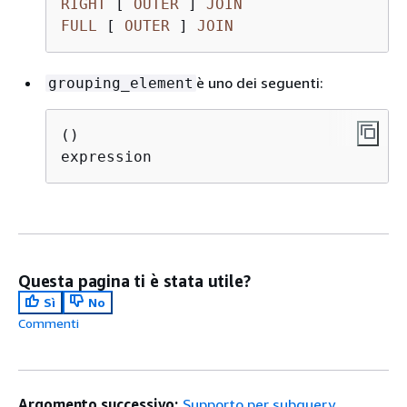
RIGHT
 [ 
OUTER
 ] 
JOIN
FULL
 [ 
OUTER
 ] 
JOIN
è uno dei seguenti:
grouping_element
()

Questa pagina ti è stata utile?
Sì
No
Commenti
Argomento successivo:
Supporto per subquery