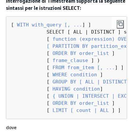
interrogazione di Timestream supporta la seguente
sintassi per le istruzioni SELECT:
[
 WITH with_query [, ...
] ]

            SELECT [ ALL | DISTINCT ] sel
            [
 function (expression) OVER (
            [ PARTITION BY partition_expr
            [
 ORDER BY order_list 
]

            [
 frame_clause 
] )

            [
 FROM from_item [, ...
] ]

            [
 WHERE condition 
]

            [
 GROUP BY [ ALL | DISTINCT 
]
            [
 HAVING condition
]

            [
{
 UNION | INTERSECT | EXCEP
            [
 ORDER BY order_list 
]

            [
 LIMIT [ count | ALL 
] ]
dove