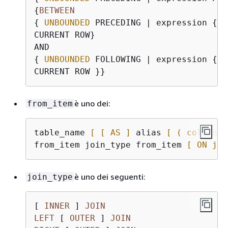
{
BETWEEN
{
UNBOUNDED
 PRECEDING | expression 
{
P
CURRENT ROW}

{
UNBOUNDED
 FOLLOWING | expression 
{
P
è uno dei:
from_item
table_name 
[ [ AS ]
 alias 
[ ( column_a
from_item join_type from_item 
[ ON joi
è uno dei seguenti:
join_type
[ 
INNER
 ] 
JOIN
LEFT
 [ 
OUTER
 ] 
JOIN