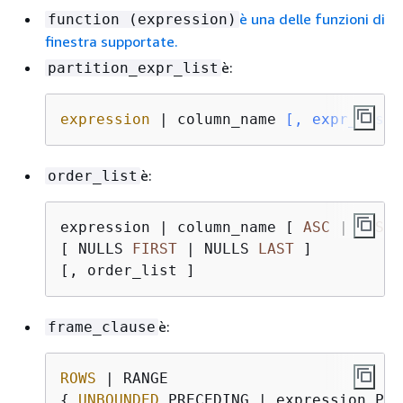
è una delle funzioni di
function (expression)
finestra supportate.
è:
partition_expr_list
expression
 | column_name
 [, expr_list 
è:
order_list
expression 
|
 column_name [ 
ASC
|
DESC
 
[ NULLS 
FIRST
|
 NULLS 
LAST
 ]

è:
frame_clause
ROWS
{
UNBOUNDED