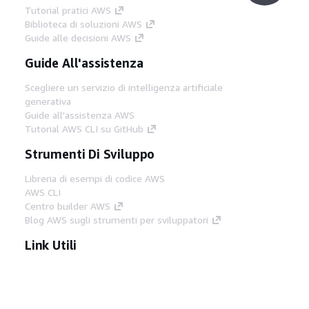
Tutorial pratici AWS
Biblioteca di soluzioni AWS
Guide alle decisioni AWS
Guide All'assistenza
Scegliere un servizio di intelligenza artificiale
generativa
Guide all'assistenza AWS
Tutorial AWS CLI su GitHub
Strumenti Di Sviluppo
Libreria di esempi di codice AWS
AWS CLI
Centro builder AWS
Blog AWS sugli strumenti per sviluppatori
Link Utili
Scarica il server MCP di AWS Docs
Accedi alla Console AWS
Forum di AWS re:Post