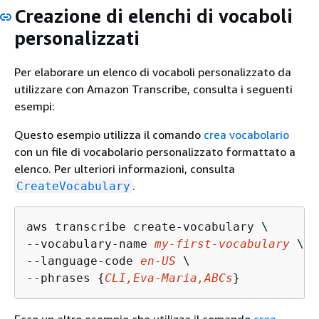
Creazione di elenchi di vocaboli
personalizzati
Per elaborare un elenco di vocaboli personalizzato da
utilizzare con Amazon Transcribe, consulta i seguenti
esempi:
Questo esempio utilizza il comando
crea vocabolario
con un file di vocabolario personalizzato formattato a
elenco. Per ulteriori informazioni, consulta
.
CreateVocabulary
aws transcribe create-vocabulary \ 

--vocabulary-name 
my-first-vocabulary
 \ 

--language-code 
en-US
 \ 

--phrases 
{
CLI,Eva-Maria,ABCs
}
Ecco un altro esempio che utilizza il comando
crea