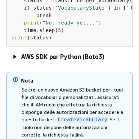
    status = transcribe.get_vocabulary(Vo
if
 status[
'VocabularyState'
] 
in
 [
'REA
break
print
(
"Not ready yet..."
)

    time.sleep(
5
print
(status)
AWS SDK per Python (Boto3)
Nota
Se crei un nuovo Amazon S3 bucket per i tuoi
file di vocabolario personalizzati, assicurati
che il IAM ruolo che effettua la richiesta
disponga delle autorizzazioni per accedere a
questo bucket.
Se il
CreateVocabulary
ruolo non dispone delle autorizzazioni
corrette, la richiesta fallirà.