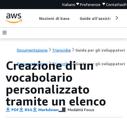
Italiano
Preferenze
Contattaci
F
Nozioni di base
Guide all'assistenza
Documentazione
Transcribe
Guida per gli sviluppatori
Creazione di un
Documentazione
Transcribe
Guida per gli sviluppatori
vocabolario
personalizzato
tramite un elenco
PDF
RSS
Markdown
Modalità Focus