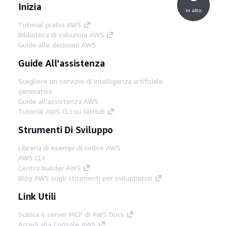
Inizia
in alto
Tutorial pratici AWS
Biblioteca di soluzioni AWS
Guide alle decisioni AWS
Guide All'assistenza
Scegliere un servizio di intelligenza artificiale
generativa
Guide all'assistenza AWS
Tutorial AWS CLI su GitHub
Strumenti Di Sviluppo
Libreria di esempi di codice AWS
AWS CLI
Centro builder AWS
Blog AWS sugli strumenti per sviluppatori
Link Utili
Scarica il server MCP di AWS Docs
Accedi alla Console AWS