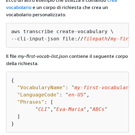
vocabolario
e un corpo di richiesta che crea un
vocabolario personalizzato.
aws transcribe create-vocabulary \

--cli-input-json file://
filepath
/
my-first
Il file
my-first-vocab-list.json
contiene il seguente corpo
della richiesta.
{
"VocabularyName"
: 
"
my-first-vocabulary
"
"LanguageCode"
: 
"
en-US
"
,

"Phrases"
: [

"
CLI
"
,
"
Eva-Maria
"
,
"
ABCs
"
  ]

}