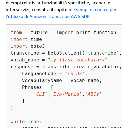
esempi relativi a funzionalità specifiche, scenari e
interservizi, consulta il capitolo.
Esempi di codice per
l'utilizzo di Amazon Transcribe AWS SDK
from
 __future__ 
import
import
import
 boto3

transcribe = boto3.client(
'transcribe'
, 
'
vocab_name = 
"
my-first-vocabulary
"
response = transcribe.create_vocabulary(

    LanguageCode = 
'
en-US
'
,

    VocabularyName = vocab_name,

    Phrases = [

'
CLI
'
,
'
Eva-Maria
'
,
'
ABCs
'
    ]

)

while
True
:
