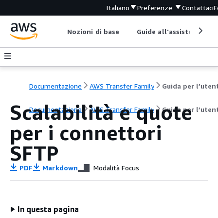
Italiano
Preferenze
Contattaci
F
Nozioni di base
Guide all'assistenza
Documentazione
AWS Transfer Family
Guida per l’uten
Scalabilità e quote
Documentazione
AWS Transfer Family
Guida per l’uten
per i connettori
SFTP
PDF
Markdown
Modalità Focus
In questa pagina