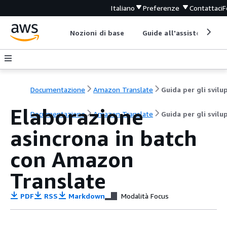
Italiano
Preferenze
Contattaci
F
Nozioni di base
Guide all'assistenza
Documentazione
Amazon Translate
Elaborazione
Documentazione
Amazon Translate
Guida per gli svilu
asincrona in batch
con Amazon
Translate
PDF
RSS
Markdown
Modalità Focus