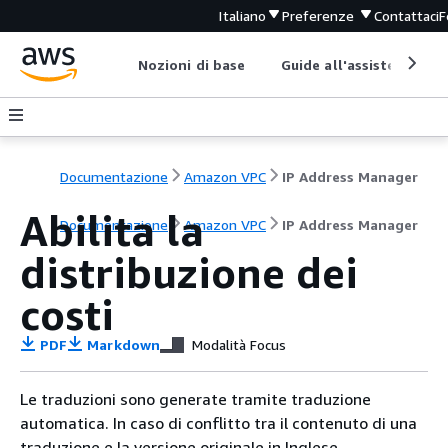
Italiano
Preferenze
Contattaci
F
Nozioni di base
Guide all'assistenza
Documentazione
Amazon VPC
IP Address Manager
Abilita la
Documentazione
Amazon VPC
IP Address Manager
distribuzione dei
costi
PDF
Markdown
Modalità Focus
Le traduzioni sono generate tramite traduzione
automatica. In caso di conflitto tra il contenuto di una
traduzione e la versione originale in Inglese,