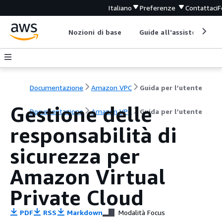
Italiano
Preferenze
Contattaci
F
Nozioni di base
Guide all'assistenza
Documentazione
Amazon VPC
Guida per l’utente
Gestione delle
Documentazione
Amazon VPC
Guida per l’utente
responsabilità di
sicurezza per
Amazon Virtual
Private Cloud
PDF
RSS
Markdown
Modalità Focus