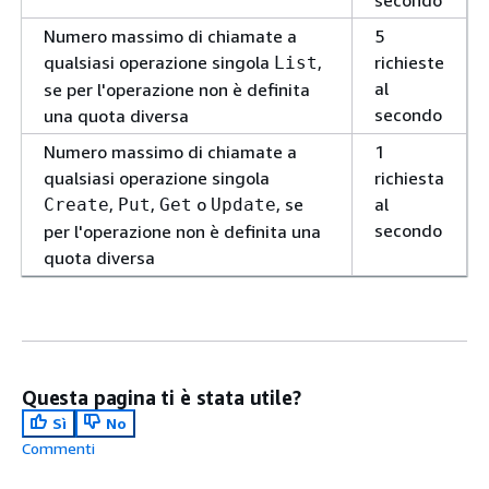
secondo
Numero massimo di chiamate a
5
qualsiasi operazione singola
,
richieste
List
al
se per l'operazione non è definita
secondo
una quota diversa
Numero massimo di chiamate a
1
qualsiasi operazione singola
richiesta
,
,
o
, se
al
Create
Put
Get
Update
secondo
per l'operazione non è definita una
quota diversa
Questa pagina ti è stata utile?
Sì
No
Commenti