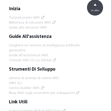
Inizia
in alto
Tutorial pratici AWS
Biblioteca di soluzioni AWS
Guide alle decisioni AWS
Guide All'assistenza
Scegliere un servizio di intelligenza artificiale
generativa
Guide all'assistenza AWS
Tutorial AWS CLI su GitHub
Strumenti Di Sviluppo
Libreria di esempi di codice AWS
AWS CLI
Centro builder AWS
Blog AWS sugli strumenti per sviluppatori
Link Utili
Scarica il server MCP di AWS Docs