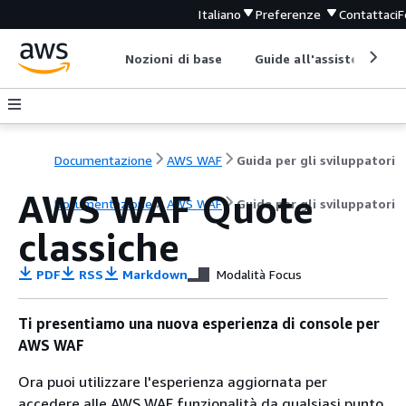
Italiano
Preferenze
Contattaci
F
Nozioni di base
Guide all'assistenza
Documentazione
AWS WAF
Guida per gli sviluppatori
AWS WAF Quote
Documentazione
AWS WAF
Guida per gli sviluppatori
classiche
PDF
RSS
Markdown
Modalità Focus
Ti presentiamo una nuova esperienza di console per
AWS WAF
Ora puoi utilizzare l'esperienza aggiornata per
accedere alle AWS WAF funzionalità da qualsiasi punto