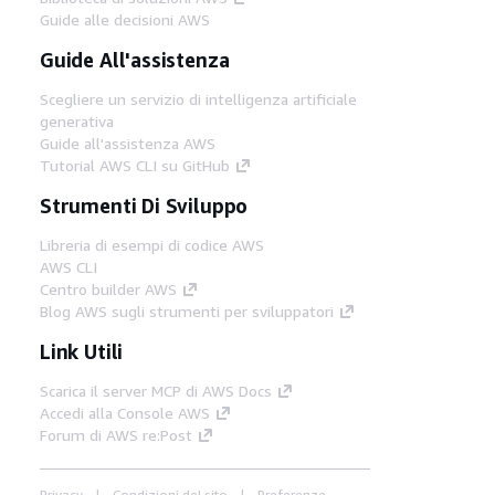
Guide alle decisioni AWS
Guide All'assistenza
Scegliere un servizio di intelligenza artificiale
generativa
Guide all'assistenza AWS
Tutorial AWS CLI su GitHub
Strumenti Di Sviluppo
Libreria di esempi di codice AWS
AWS CLI
Centro builder AWS
Blog AWS sugli strumenti per sviluppatori
Link Utili
Scarica il server MCP di AWS Docs
Accedi alla Console AWS
Forum di AWS re:Post
Privacy
Condizioni del sito
Preferenze