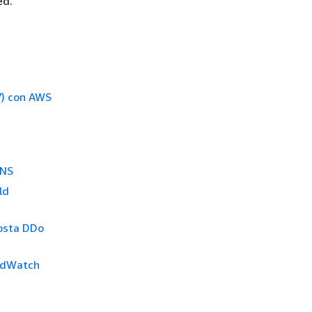
ed.
 7) con AWS
SNS
ld
posta DDo
oudWatch