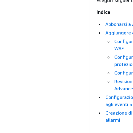
Esegui i seguent
Indice
Abbonarsi a
Aggiungere e
Configur
WAF
Configur
protezio
Configur
Revision
Advanc
Configurazio
agli eventi S
Creazione d
allarmi