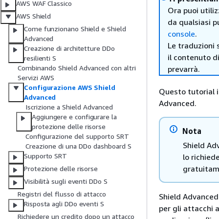
AWS WAF Classico
Ora puoi utili
AWS Shield
da qualsiasi p
Come funzionano Shield e Shield
console
.
Advanced
Le traduzioni 
Creazione di architetture DDo
il contenuto d
resilienti S
Combinando Shield Advanced con altri
prevarrà.
Servizi AWS
Configurazione AWS Shield
Questo tutorial 
Advanced
Advanced.
Iscrizione a Shield Advanced
Aggiungere e configurare la
protezione delle risorse
Nota
Configurazione del supporto SRT
Shield Ad
Creazione di una DDo dashboard S
Supporto SRT
lo richied
gratuitame
Protezione delle risorse
Visibilità sugli eventi DDo S
Registri del flusso di attacco
Shield Advanced 
Risposta agli DDo eventi S
per gli attacchi a 
Richiedere un credito dopo un attacco