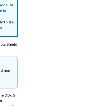
ionalità
n la
itto tra
ma
sole Shield
rd non
one DDo S
di