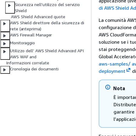
applicazione (liv
Sicurezza nell'utilizzo del servizio
di AWS Shield A
Shield
AWS Shield Advanced quote
La comunità AWS 
AWS Shield direttore della sicurezza di
configurazione d
rete (anteprima)
AWS CloudFormat
AWS Firewall Manager
soluzione se i t
Monitoraggio
stai proteggendo
Utilizzo dell' AWS Shield Advanced API
Global Accelerat
AWS WAF and
Informazioni correlate
aws-samples/ aws
Cronologia dei documenti
deployment
di
Nota
È importa
Distribut
garantire 
l'applicaz