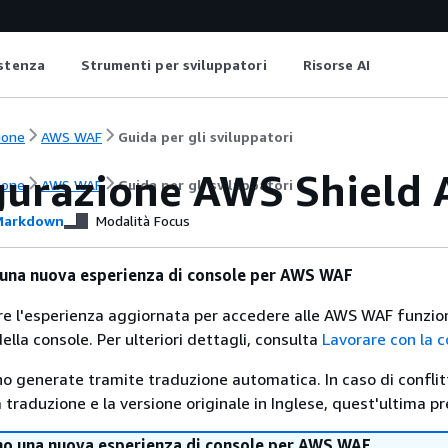
istenza
Strumenti per sviluppatori
Risorse AI
ione
AWS WAF
Guida per gli sviluppatori
gurazione AWS Shield
ione
AWS WAF
Guida per gli sviluppatori
arkdown
Modalità Focus
 una nuova esperienza di console per AWS WAF
are l'esperienza aggiornata per accedere alle AWS WAF funzio
ella console. Per ulteriori dettagli, consulta
Lavorare con la 
no generate tramite traduzione automatica. In caso di conflitt
traduzione e la versione originale in Inglese, quest'ultima pr
mo una nuova esperienza di console per AWS WAF