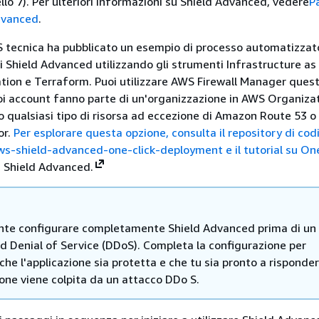
ello 7). Per ulteriori informazioni su Shield Advanced, vedere
P
dvanced
.
tecnica ha pubblicato un esempio di processo automatizzato
i Shield Advanced utilizzando gli strumenti Infrastructure as
ion e Terraform. Puoi utilizzare AWS Firewall Manager ques
uoi account fanno parte di un'organizzazione in AWS Organiza
 qualsiasi tipo di risorsa ad eccezione di Amazon Route 53 
or.
Per esplorare questa opzione, consulta il repository di cod
-shield-advanced-one-click-deployment e il tutorial su One
 Shield Advanced.
nte configurare completamente Shield Advanced prima di un
ed Denial of Service (DDoS). Completa la configurazione per
che l'applicazione sia protetta e che tu sia pronto a risponde
ione viene colpita da un attacco DDo S.