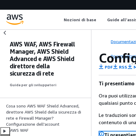
Nozioni di base
Guide all'ass
Documentaz
AWS WAF, AWS Firewall
Manager, AWS Shield
Confi
Documentaz
Advanced e AWS Shield
direttore della
PDF
RSS
M
sicurezza di rete
Ti presentiamo
Guida per gli sviluppatori
Ora puoi utilizz
qualsiasi punto d
Cosa sono AWS WAF Shield Advanced,
direttore AWS Shield della sicurezza di
Le traduzioni so
rete e Firewall Manager?
contenuto di una 
Configurazione dell'account
AWS WAF
Ti presentia