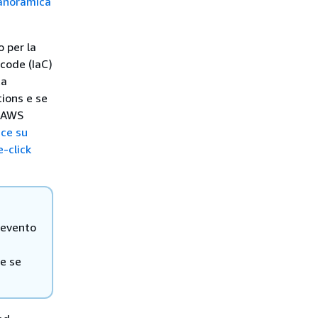
anoramica
 per la
 code (IaC)
ta
tions e se
o AWS
ice su
-click
 evento
re se