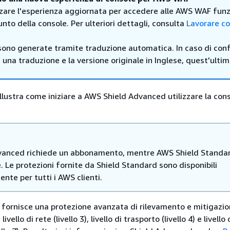
zzare l'esperienza aggiornata per accedere alle AWS WAF funz
unto della console. Per ulteriori dettagli, consulta
Lavorare co
sono generate tramite traduzione automatica. In caso di confl
i una traduzione e la versione originale in Inglese, quest'ulti
illustra come iniziare a AWS Shield Advanced utilizzare la con
vanced richiede un abbonamento, mentre AWS Shield Standa
e. Le protezioni fornite da Shield Standard sono disponibili
nte per tutti i AWS clienti.
fornisce una protezione avanzata di rilevamento e mitigazi
livello di rete (livello 3), livello di trasporto (livello 4) e livello 