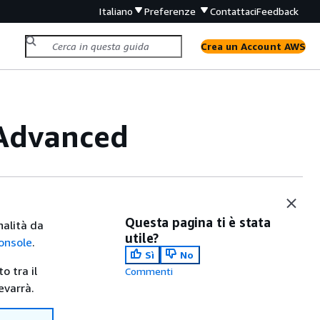
Italiano
Preferenze
Contattaci
Feedback
Crea un Account AWS
 Advanced
Questa pagina ti è stata
nalità da
utile?
console
.
Sì
No
o tra il
Commenti
evarrà.