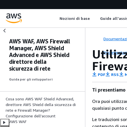
Nozioni di base
Guide all'ass
Documentaz
AWS WAF, AWS Firewall
Manager, AWS Shield
Utiliz
Documentaz
Advanced e AWS Shield
direttore della
Firew
sicurezza di rete
PDF
RSS
M
Guida per gli sviluppatori
Ti presentiamo
Cosa sono AWS WAF Shield Advanced,
Ora puoi utilizz
direttore AWS Shield della sicurezza di
qualsiasi punto d
rete e Firewall Manager?
Configurazione dell'account
Le traduzioni so
AWS WAF
contenuto di una 