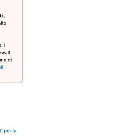
ti.
llo
. I
ewall
one di
ll
C per la