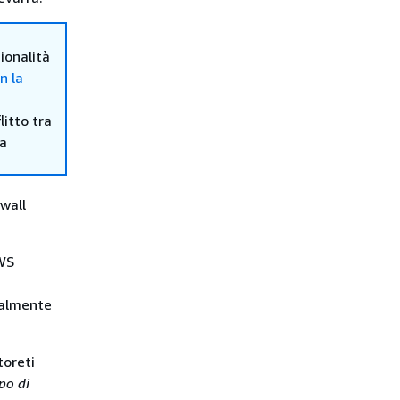
ionalità
n la
itto tra
ma
wall
AWS
ralmente
toreti
ipo di