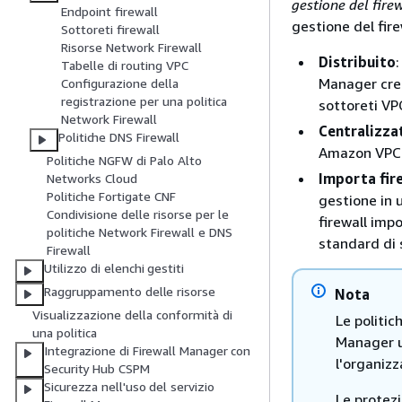
gestione del fire
Endpoint firewall
gestione del fire
Sottoreti firewall
Risorse Network Firewall
Distribuito
:
Tabelle di routing VPC
Manager crea 
Configurazione della
registrazione per una politica
sottoreti VPC,
Network Firewall
Centralizza
Politiche DNS Firewall
Amazon VPC
Politiche NGFW di Palo Alto
Importa fire
Networks Cloud
Politiche Fortigate CNF
gestione in u
Condivisione delle risorse per le
firewall impo
politiche Network Firewall e DNS
standard di 
Firewall
Utilizzo di elenchi gestiti
Raggruppamento delle risorse
Nota
Visualizzazione della conformità di
Le politic
una politica
Manager ut
Integrazione di Firewall Manager con
l'organizz
Security Hub CSPM
Sicurezza nell'uso del servizio
Le protezi