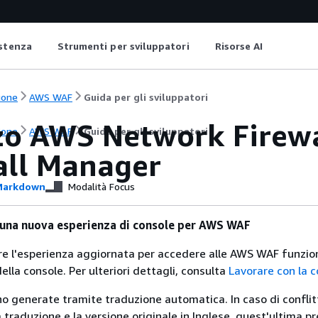
istenza
Strumenti per sviluppatori
Risorse AI
ione
AWS WAF
Guida per gli sviluppatori
zo AWS Network Firewal
ione
AWS WAF
Guida per gli sviluppatori
all Manager
arkdown
Modalità Focus
 una nuova esperienza di console per AWS WAF
are l'esperienza aggiornata per accedere alle AWS WAF funzio
ella console. Per ulteriori dettagli, consulta
Lavorare con la 
no generate tramite traduzione automatica. In caso di conflitt
traduzione e la versione originale in Inglese, quest'ultima pr