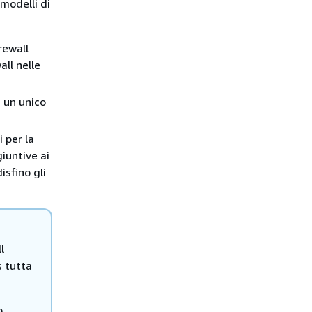
 modelli di
rewall
all nelle
n un unico
i per la
iuntive ai
isfino gli
l
s tutta
o