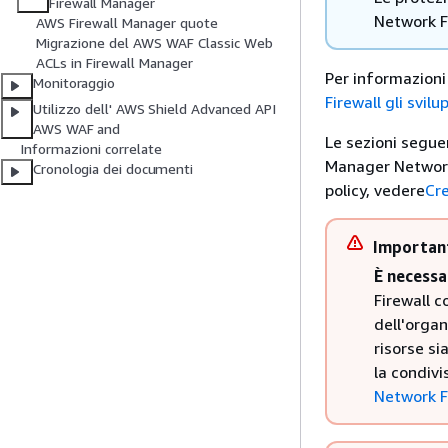
Firewall Manager
Network Fi
AWS Firewall Manager quote
Migrazione del AWS WAF Classic Web
ACLs in Firewall Manager
Per informazioni 
Monitoraggio
Firewall gli svilu
Utilizzo dell' AWS Shield Advanced API
AWS WAF and
Le sezioni seguent
Informazioni correlate
Manager Network 
Cronologia dei documenti
policy, vedere
Cre
Importan
È necessar
Firewall c
dell'organ
risorse si
la condivi
Network F