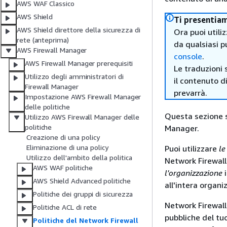
AWS WAF Classico
AWS Shield
Ti presentia
AWS Shield direttore della sicurezza di
Ora puoi utili
rete (anteprima)
da qualsiasi p
AWS Firewall Manager
console
.
AWS Firewall Manager prerequisiti
Le traduzioni 
Utilizzo degli amministratori di
il contenuto d
Firewall Manager
prevarrà.
Impostazione AWS Firewall Manager
delle politiche
Questa sezione s
Utilizzo AWS Firewall Manager delle
politiche
Manager.
Creazione di una policy
Eliminazione di una policy
Puoi utilizzare
le
Utilizzo dell'ambito della politica
Network Firewal
AWS WAF politiche
l'organizzazione
i
AWS Shield Advanced politiche
all'intera organ
Politiche dei gruppi di sicurezza
Network Firewall 
Politiche ACL di rete
pubbliche del tuo
Politiche del Network Firewall