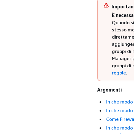
Importan
È necessa
Quando si 
stesso mod
direttamen
aggiungere
gruppi di 
Manager pe
gruppi di
regole
.
Argomenti
In che modo 
In che modo 
Come Firewal
In che modo 