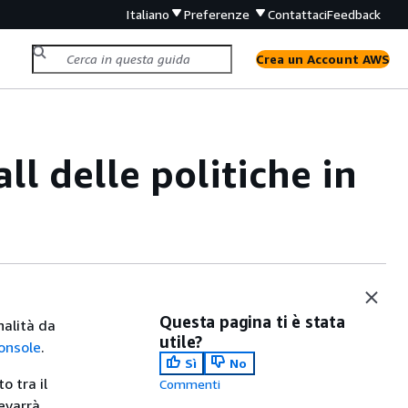
Italiano
Preferenze
Contattaci
Feedback
Crea un Account AWS
l delle politiche in
Questa pagina ti è stata
nalità da
utile?
console
.
Sì
No
o tra il
Commenti
evarrà.