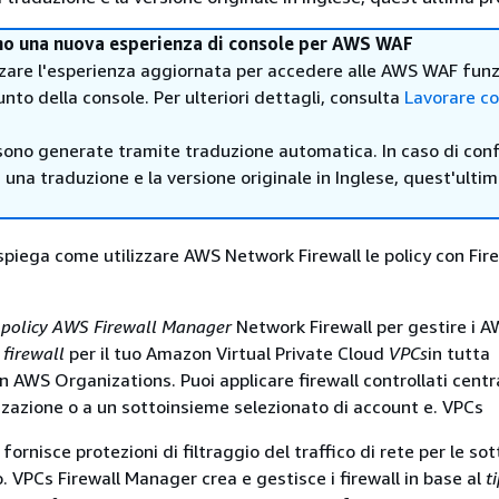
mo una nuova esperienza di console per AWS WAF
zzare l'esperienza aggiornata per accedere alle AWS WAF funz
unto della console. Per ulteriori dettagli, consulta
Lavorare co
sono generate tramite traduzione automatica. In caso di confl
i una traduzione e la versione originale in Inglese, quest'ulti
piega come utilizzare AWS Network Firewall le policy con Fire
 policy AWS Firewall Manager
Network Firewall per gestire i 
l
firewall
per il tuo Amazon Virtual Private Cloud
VPCs
in tutta
n AWS Organizations. Puoi applicare firewall controllati cent
izzazione o a un sottoinsieme selezionato di account e. VPCs
fornisce protezioni di filtraggio del traffico di rete per le sot
. VPCs Firewall Manager crea e gestisce i firewall in base al
t