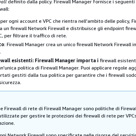
wall
definito dalla policy. Firewall Manager fornisce i seguenti
wall:
 per ogni account e VPC che rientra nell'ambito delle policy, Fi
un firewall Network Firewall e distribuisce gli endpoint firew
 per filtrare il traffico di rete.
to
: Firewall Manager crea un unico firewall Network Firewall i
.
wall esistenti: Firewall Manager importa i
firewall esistent
n'unica politica di Firewall Manager. Puoi applicare regole agg
rtati gestiti dalla tua politica per garantire che i firewall sodd
sicurezza.
he Firewall di rete di Firewall Manager sono politiche di Firewal
ilizzate per gestire le protezioni dei firewall di rete per VPC
azione.
oni Network Firewall sono specificate nelle risorse del servizi