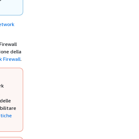
etwork
 Firewall
ione della
 Firewall
.
rk
t
delle
bilitare
itiche