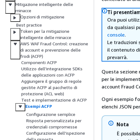
Mitigazione intelligente delle
minacce
Ti presentia
Opzioni di mitigazione
Ora puoi utili
Best practice
da qualsiasi p
Token per la mitigazione
console
.
intelligente delle minacce
Le traduzioni 
AWS WAF Fraud Control: creazione
il contenuto d
di account e prevenzione delle
frodi (ACFP)
prevarrà.
Componenti ACFP
Utilizzo dell'integrazione SDKs
Questa sezione m
delle applicazioni con ACFP
per le implement
Aggiungere il gruppo di regole
account Fraud Co
gestite ACFP al pacchetto di
protezione (ACL web)
Ogni esempio for
Test e implementazione di ACFP
elenchi JSON per
Esempi ACFP
Configurazione semplice
Risposta personalizzata per
Nota
credenziali compromesse
È possibil
Configurazione dell'ispezione
della risposta