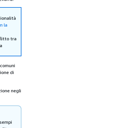
ionalità
n la
itto tra
ma
 comuni
ione di
ione negli
esempi