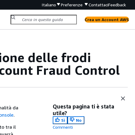
Italiano
Preferenze
Contattaci
Feedback
Crea un Account AWS
one delle frodi
ccount Fraud Control
Questa pagina ti è stata
nalità da
utile?
console
.
Sì
No
o tra il
Commenti
evarrà.