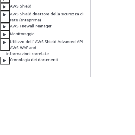
AWS Shield
AWS Shield direttore della sicurezza di
rete (anteprima)
AWS Firewall Manager
Monitoraggio
Utilizzo dell' AWS Shield Advanced API
AWS WAF and
Informazioni correlate
Cronologia dei documenti
Inizia
Guide All'ass
Tutorial pratici AWS
Scegliere un serviz
Biblioteca di soluzioni AWS
generativa
Guide alle decisioni AWS
Guide all'assiste
Tutorial AWS CLI 