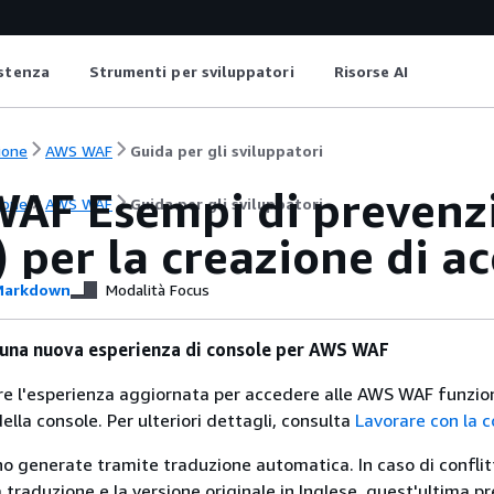
istenza
Strumenti per sviluppatori
Risorse AI
ione
AWS WAF
Guida per gli sviluppatori
AF Esempi di prevenzi
ione
AWS WAF
Guida per gli sviluppatori
 per la creazione di a
arkdown
Modalità Focus
 una nuova esperienza di console per AWS WAF
are l'esperienza aggiornata per accedere alle AWS WAF funzio
ella console. Per ulteriori dettagli, consulta
Lavorare con la 
no generate tramite traduzione automatica. In caso di conflitt
traduzione e la versione originale in Inglese, quest'ultima pr