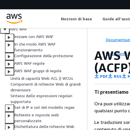
Cosa sono AWS WAF Shield Advanced,
direttore AWS Shield della sicurezza di
rete e Firewall Manager?
Nozioni di base
Guide all'ass
Configurazione dell'account
AWS WAF
Iniziare con AWS WAF
Documentaz
In che modo AWS WAF
funzionamento
AWS W
Documentaz
Configurazione della protezione
(ACFP)
AWS WAF regole
AWS WAF gruppi di regole
PDF
RSS
M
Unità di capacità Web ACL () WCUs
Componenti di richieste Web di grandi
dimensioni
Ti presentiamo
Sintassi delle espressioni regolari
supportata
Ora puoi utilizz
Set di IP e set del modello regex
qualsiasi punto d
Richieste e risposte web
personalizzate
Le traduzioni so
Etichettatura delle richieste Web
contenuto di una 