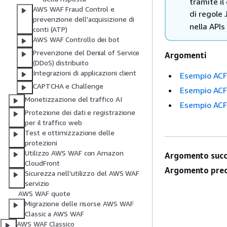
tramite il
AWS WAF Fraud Control e
di regole 
prevenzione dell'acquisizione di
nella APIs
conti (ATP)
AWS WAF Controllo dei bot
Prevenzione del Denial of Service
Argomenti
(DDoS) distribuito
Integrazioni di applicazioni client
Esempio ACF
CAPTCHA e Challenge
Esempio ACFP
Monetizzazione del traffico AI
Esempio ACFP
Protezione dei dati e registrazione
per il traffico web
Test e ottimizzazione delle
protezioni
Utilizzo AWS WAF con Amazon
Argomento succ
CloudFront
Argomento prec
Sicurezza nell'utilizzo del AWS WAF
servizio
AWS WAF quote
Migrazione delle risorse AWS WAF
Classic a AWS WAF
AWS WAF Classico