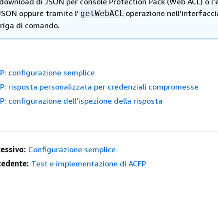
 download di JSON per console Protection Pack (Web ACL) o l'
JSON oppure tramite l'
operazione nell'interfacci
getWebACL
 riga di comando.
P: configurazione semplice
: risposta personalizzata per credenziali compromesse
: configurazione dell'ispezione della risposta
essivo:
Configurazione semplice
edente:
Test e implementazione di ACFP