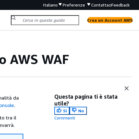
Italiano
Preferenze
Contattaci
Feedback
Crea un Account AWS
gio AWS WAF
Questa pagina ti è stata
nalità da
utile?
console
.
Sì
No
o tra il
Commenti
evarrà.