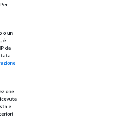
 Per
o o un
, è
IP da
stata
razione
tezione
ricevuta
esta e
teriori
F