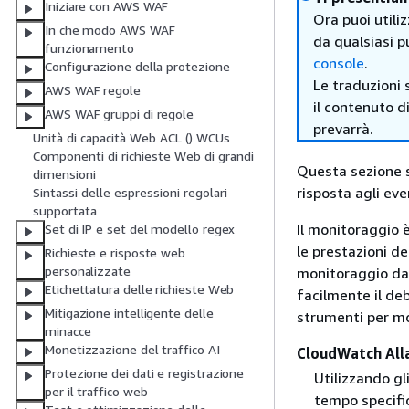
Iniziare con AWS WAF
Ora puoi utili
In che modo AWS WAF
da qualsiasi p
funzionamento
console
.
Configurazione della protezione
Le traduzioni 
AWS WAF regole
il contenuto d
AWS WAF gruppi di regole
prevarrà.
Unità di capacità Web ACL () WCUs
Componenti di richieste Web di grandi
Questa sezione s
dimensioni
risposta agli ev
Sintassi delle espressioni regolari
supportata
Il monitoraggio è
Set di IP e set del modello regex
le prestazioni de
Richieste e risposte web
personalizzate
monitoraggio da 
Etichettatura delle richieste Web
facilmente il deb
Mitigazione intelligente delle
strumenti per mo
minacce
Monetizzazione del traffico AI
CloudWatch All
Protezione dei dati e registrazione
Utilizzando gl
per il traffico web
tempo specifi