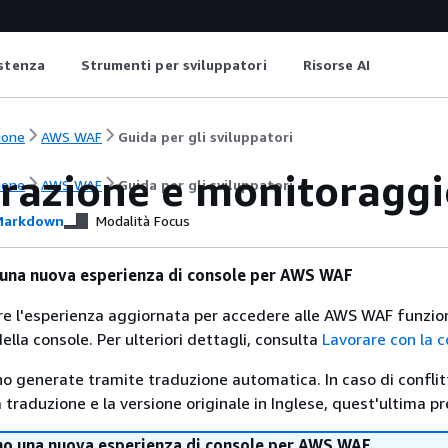
istenza
Strumenti per sviluppatori
Risorse AI
ione
AWS WAF
Guida per gli sviluppatori
trazione e monitorag
ione
AWS WAF
Guida per gli sviluppatori
arkdown
Modalità Focus
 una nuova esperienza di console per AWS WAF
are l'esperienza aggiornata per accedere alle AWS WAF funzio
ella console. Per ulteriori dettagli, consulta
Lavorare con la 
no generate tramite traduzione automatica. In caso di conflitt
traduzione e la versione originale in Inglese, quest'ultima pr
mo una nuova esperienza di console per AWS WAF