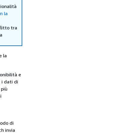
ionalità
n la
itto tra
ma
e la
nibilità e
i dati di
 più
i
iodo di
h invia