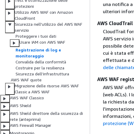
Test e ottimizzazione delle
una notifica 
protezioni
ulteriori info
Utilizzo AWS WAF con Amazon
CloudFront
AWS CloudTrail 
Sicurezza nell'utilizzo del AWS WAF
servizio
CloudTrail for
Proteggere i tuoi dati
AWS servizio i
Usare IAM con AWS WAF
possibile dete
Registrazione di log e
cui è stata ef
monitoraggio
effettuata e d
Convalida della conformità
delle chiamat
Costruire per la resilienza
Sicurezza dell’infrastruttura
AWS WAF registr
AWS WAF quote
Migrazione delle risorse AWS WAF
AWS WAF offre 
Classic a AWS WAF
(web ACLs). I 
AWS WAF Classico
la richiesta d
AWS Shield
l'impostazione 
AWS Shield direttore della sicurezza di
informazioni,
rete (anteprima)
protezione (W
AWS Firewall Manager
Monitoraggio