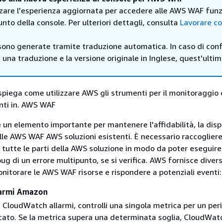
zzare l'esperienza aggiornata per accedere alle AWS WAF funz
unto della console. Per ulteriori dettagli, consulta
Lavorare co
sono generate tramite traduzione automatica. In caso di confl
i una traduzione e la versione originale in Inglese, quest'ulti
piega come utilizzare AWS gli strumenti per il monitoraggio 
enti in. AWS WAF
 un elemento importante per mantenere l'affidabilità, la dispo
lle AWS WAF AWS soluzioni esistenti. È necessario raccogliere 
tutte le parti della AWS soluzione in modo da poter eseguire
ug di un errore multipunto, se si verifica. AWS fornisce divers
nitorare le AWS WAF risorse e rispondere a potenziali eventi:
armi Amazon
i CloudWatch allarmi, controlli una singola metrica per un per
cato. Se la metrica supera una determinata soglia, CloudWatc