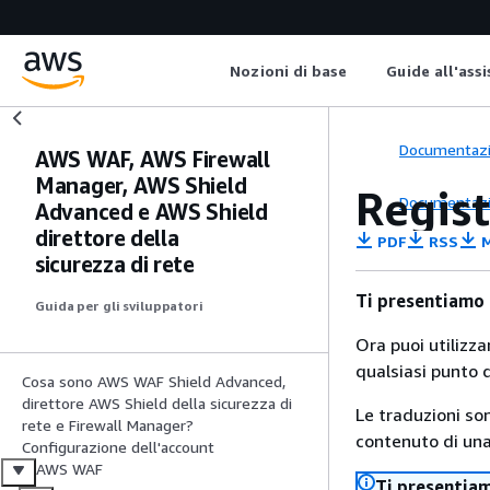
Nozioni di base
Guide all'ass
Documentaz
AWS WAF, AWS Firewall
Manager, AWS Shield
Regis
Documentaz
Advanced e AWS Shield
direttore della
PDF
RSS
M
sicurezza di rete
Ti presentiamo
Guida per gli sviluppatori
Ora puoi utilizz
qualsiasi punto d
Cosa sono AWS WAF Shield Advanced,
direttore AWS Shield della sicurezza di
Le traduzioni so
rete e Firewall Manager?
contenuto di una 
Configurazione dell'account
AWS WAF
Ti presentia