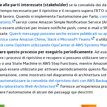
ca alle parti interessate (stakeholder)
se la convalida dei da
l tempo necessario per il ripristino e il recupero supera l'RTO s
o di lavoro. Quando si implementa l'automazione per farlo,
com
atorio,
servizi come Amazon Simple Notification Service (
 essere utilizzati per inviare notifiche push, come e-mail o SM
ssate.
Questi messaggi possono anche essere pubblicati su ap
stica come Amazon Chime, Slack o Microsoft Teams
o utili
vità come OpsItem utilizzando OpsCenter di AWS Systems Ma
re questo processo per eseguirlo periodicamente
. Ad ese
 i processi di ripristino e recupero si possono utilizzare ser
o una State Machine in AWS Step Functions, mentre Amazo
può essere utilizzato per attivare periodicamente questo flu
tomazione, come mostrato nel diagramma di architettura sot
automatizzare la convalida del ripristino dati con AWS Backu
to laboratorio Well-Architected
fornisce un'esperienza pra
are l'automazione di alcuni dei passaggi qui descritti.