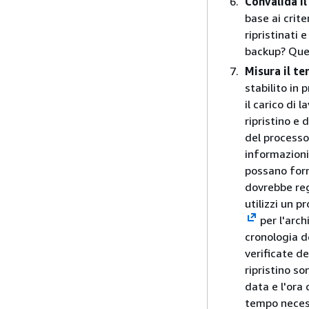
Convalida il
base ai crite
ripristinati
backup? Quest
Misura il t
stabilito in
il carico di 
ripristino e 
del processo
informazioni
possano forni
dovrebbe reg
utilizzi un 
per l'arch
cronologia d
verificate de
ripristino 
data e l'ora
tempo necessa