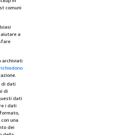
ackup in
est comuni
lsiasi
 aiutare a
sfare
 archiviati
 richiedono
tazione.
 di dati
i di
questi dati
e i dati
l formato,
i con una
nto dei
o della