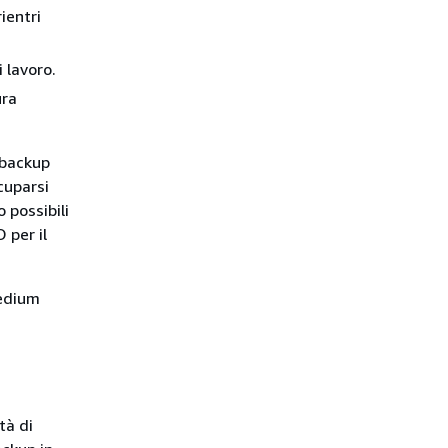
ientri
 lavoro.
ura
i backup
cuparsi
 possibili
 per il
dium
tà di