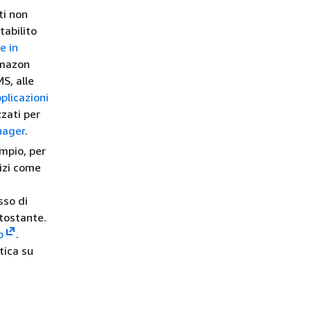
ti non
tabilito
e in
Amazon
S, alle
plicazioni
zzati per
nager
.
mpio, per
vizi come
n
sso di
tostante.
p
.
tica su