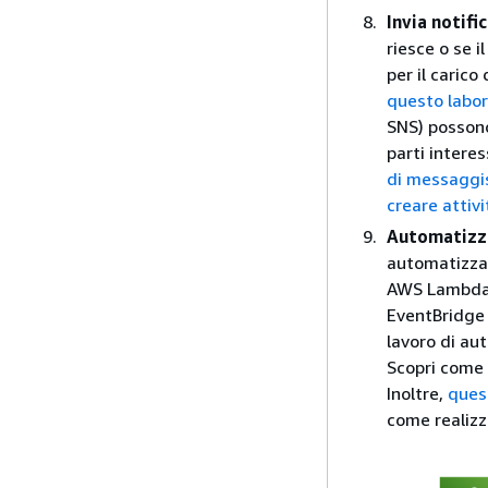
Invia notifi
riesce o se i
per il caric
questo labor
SNS) possono
parti intere
di messaggi
creare atti
Automatizza
automatizzare
AWS Lambda 
EventBridge 
lavoro di au
Scopri come
Inoltre,
ques
come realizz