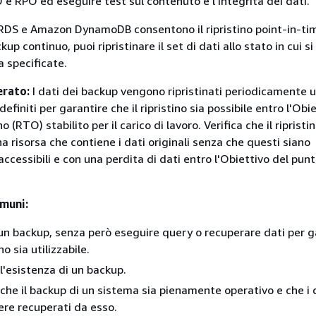
 e RPO ed eseguire test sul contenuto e l'integrità dei dati.
RDS e Amazon DynamoDB consentono il ripristino point-in-tim
kup continuo, puoi ripristinare il set di dati allo stato in cui si
a specificate.
erato:
I dati dei backup vengono ripristinati periodicamente u
finiti per garantire che il ripristino sia possibile entro l'Obi
o (RTO) stabilito per il carico di lavoro. Verifica che il ripristi
a risorsa che contiene i dati originali senza che questi siano
ccessibili e con una perdita di dati entro l'Obiettivo del punt
muni:
 un backup, senza però eseguire query o recuperare dati per g
ino sia utilizzabile.
l'esistenza di un backup.
che il backup di un sistema sia pienamente operativo e che i 
re recuperati da esso.