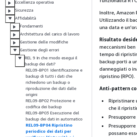
funzionalità RTO
Eccellenza operativa
Sicurezza
Inoltre, Amazon 
Affidabilità
Utilizzando il bac
Fondamenti
una data e un'or
Architettura del carico di lavoro
Risultato desid
Gestione delle modifiche
meccanismi ben de
Gestione degli errori
tempo di ripristin
REL 9 In che modo esegui il
backup porti a un
backup dei dati?
danneggiati o ina
REL09-BP01 Identificazione e
ripristino (RPO).
backup di tutti i dati che
richiedono un backup o
Anti-pattern co
riproduzione dei dati dalle
origini
Ripristinare
REL09-BP02 Protezione e
codifica dei backup
che il riprist
REL09-BP03 Esecuzione del
Presupporre 
backup dei dati in automatico
REL09-BP04 Ripristino
Presupporre 
periodico dei dati per
possano esse