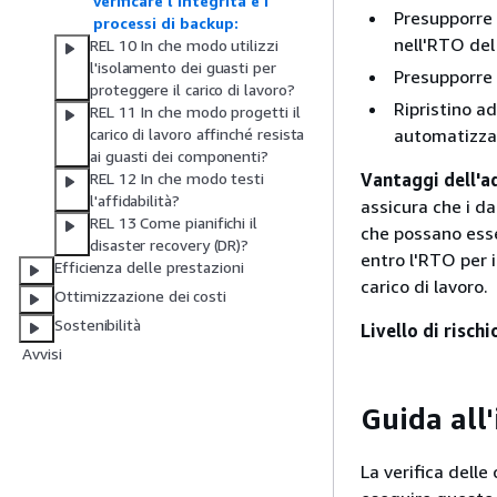
verificare l'integrità e i
Presupporre c
processi di backup:
nell'RTO del 
REL 10 In che modo utilizzi
l'isolamento dei guasti per
Presupporre c
proteggere il carico di lavoro?
Ripristino ad
REL 11 In che modo progetti il
automatizza
carico di lavoro affinché resista
ai guasti dei componenti?
Vantaggi dell'a
REL 12 In che modo testi
l'affidabilità?
assicura che i d
REL 13 Come pianifichi il
che possano esser
disaster recovery (DR)?
entro l'RTO per il
Efficienza delle prestazioni
carico di lavoro.
Ottimizzazione dei costi
Sostenibilità
Livello di risch
Avvisi
Guida all
La verifica delle