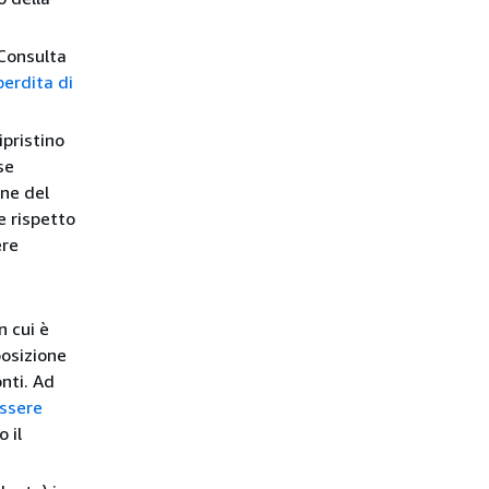
. Consulta
perdita di
ipristino
se
one del
e rispetto
ere
n cui è
posizione
onti. Ad
ssere
o il