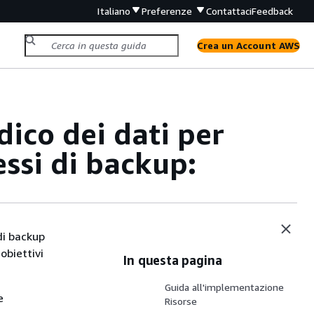
Italiano
Preferenze
Contattaci
Feedback
Crea un Account AWS
ico dei dati per
cessi di backup:
di backup
 obiettivi
In questa pagina
Guida all'implementazione
e
Risorse