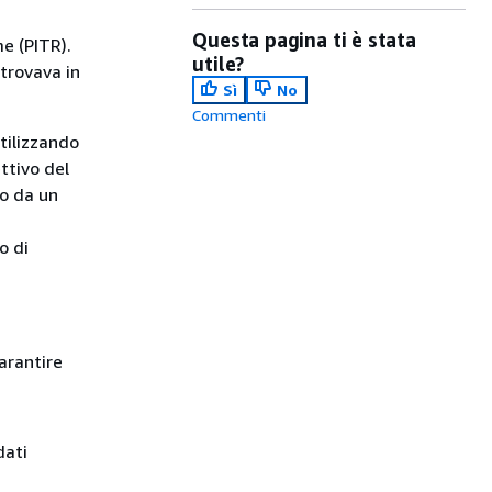
Questa pagina ti è stata
e (PITR).
utile?
 trovava in
Sì
No
Commenti
tilizzando
ettivo del
no da un
o di
arantire
dati