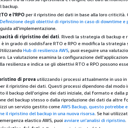
l backup.
'RTO e l'RPO
per il ripristino dei dati in base alla loro criticità
finizione degli obiettivi di ripristino in caso di downtime e 
guida all'implementazione.
pacità di ripristino dei dati
. Rivedi la strategia di backup e r
e è in grado di soddisfare RTO e RPO e modifica la strategia 
Utilizzando
Hub di resilienza AWS
, puoi eseguire una valutazi
voro. La valutazione esamina la configurazione dell'applicazion
ulla resilienza e indica se gli obiettivi RTO e RPO possono ess
pristino di prova
utilizzando i processi attualmente in uso in
r il ripristino dei dati. Questi processi dipendono dal modo i
o il backup dell'origine dei dati iniziale, dal formato e dalla 
one del backup stesso o dalla riproduzione dei dati da altre f
lizzi un servizio gestito come
AWS Backup, questo potrebbe e
e il ripristino del backup in una nuova risorsa
. Se hai utilizzat
i emergenza elastico AWS, puoi
avviare un'analisi di ripristino
.