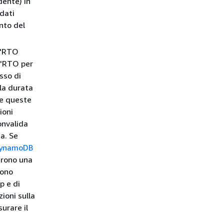
dente) in
 dati
nto del
 l'RTO
l'RTO per
sso di
 la durata
 e queste
ioni
convalida
a. Se
ynamoDB
frono una
sono
p e di
ioni sulla
urare il