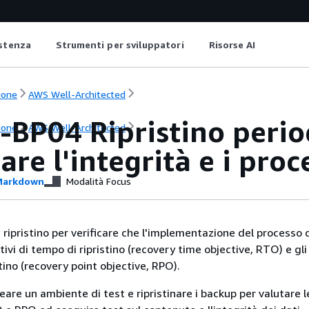
istenza
Strumenti per sviluppatori
Risorse AI
ione
AWS Well-Architected
BP04 Ripristino period
ione
AWS Well-Architected
care l'integrità e i pro
arkdown
Modalità Focus
 ripristino per verificare che l'implementazione del processo 
ttivi di tempo di ripristino (recovery time objective, RTO) e gli
stino (recovery point objective, RPO).
are un ambiente di test e ripristinare i backup per valutare l