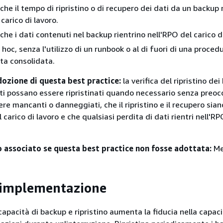
he il tempo di ripristino o di recupero dei dati da un backup r
carico di lavoro.
he i dati contenuti nel backup rientrino nell'RPO del carico di
 hoc, senza l'utilizzo di un runbook o al di fuori di una proced
ta consolidata.
dozione di questa best practice:
la verifica del ripristino de
ati possano essere ripristinati quando necessario senza preoc
e mancanti o danneggiati, che il ripristino e il recupero siano
 carico di lavoro e che qualsiasi perdita di dati rientri nell'RPO
io associato se questa best practice non fosse adottata:
Me
'implementazione
 capacità di backup e ripristino aumenta la fiducia nella capaci