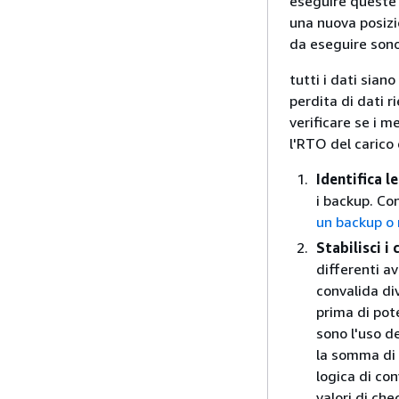
eseguire queste 
una nuova posizio
da eseguire sono 
tutti i dati sian
perdita di dati r
verificare se i m
l'RTO del carico 
Identifica le
i backup. Co
un backup o r
Stabilisci i 
differenti a
convalida di
prima di pote
sono l'uso de
la somma di 
logica di co
valori di che