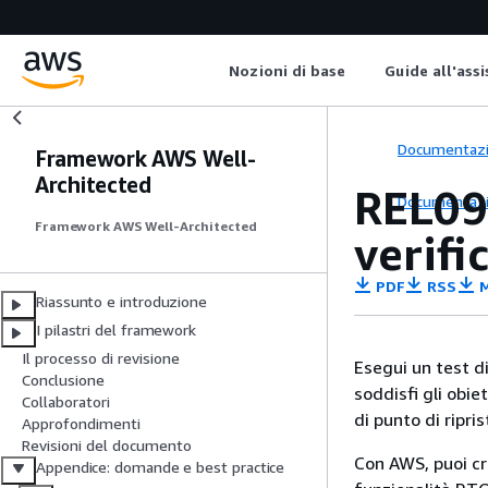
Nozioni di base
Guide all'ass
Documentaz
Framework AWS Well-
Architected
REL09-
Documentaz
Framework AWS Well-Architected
verifi
PDF
RSS
M
Riassunto e introduzione
I pilastri del framework
Il processo di revisione
Esegui un test di
Conclusione
soddisfi gli obie
Collaboratori
di punto di ripri
Approfondimenti
Revisioni del documento
Con AWS, puoi cre
Appendice: domande e best practice