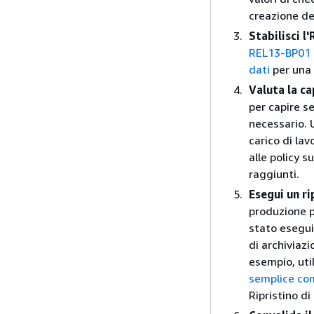
creazione de
Stabilisci l
REL13-BP01 De
dati
per una 
Valuta la ca
per capire s
necessario. 
carico di la
alle policy s
raggiunti.
Esegui un ri
produzione pe
stato eseguit
di archiviazi
esempio, uti
semplice com
Ripristino d