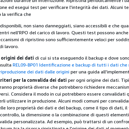
azioni durante un'interruzione. Ripristina periodicamente i b
ne ed esegui test per verificare l'integrità dei dati. Alcuni t
la verifica che
o disponibili, non siano danneggiati, siano accessibili e che qua
ientri nell'RPO del carico di lavoro. Questi test possono anche
eccanismi di ripristino sono sufficientemente veloci per soddi
di lavoro.
 origini dei dati
di cui si sta eseguendo il backup e dove sono
nsulta
REL09-BP01 Identificazione e backup di tutti i dati che
iproduzione dei dati dalle origini
per una guida all'implemen
criteri per la convalida dei dati
per ogni origine dei dati. Tipi
vranno proprietà diverse che potrebbero richiedere meccanism
versi. Considera il modo in cui potrebbero essere convalidati 
rli utilizzare in produzione. Alcuni modi comuni per convalidar
lle loro proprietà dei dati e del backup, come il tipo di dati, i
controllo, la dimensione o la combinazione di questi element
nvalida personalizzata. Ad esempio, può trattarsi di un confro
cksum tra la risorsa ripristinata e l'origine dei dati al moment