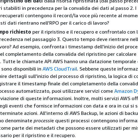
 ripristino dei dati
dalla risorsa ripristinata (dal passo prece
ri stabiliti in precedenza per la convalida dei dati al passo 2. I
 e recuperati contengono il record/la voce più recente al mome
i dati rientrano nell'RPO per il carico di lavoro?
empo richiesto
per il ripristino e il recupero e confrontalo con
 precedenza nel passaggio 3. Questo tempo deve rientrare nel
lavoro? Ad esempio, confronta i timestamp dell'inizio del proce
del completamento della convalida del ripristino per calcolare
. Tutte le chiamate API AWS hanno una datazione temporale
 sono disponibili in
AWS CloudTrail
. Sebbene queste informaz
re dettagli sull'inizio del processo di ripristino, la logica di 
istrare il timestamp finale del completamento della convalid
processo automatizzato, puoi utilizzare servizi come
Amazon D
iviazione di queste informazioni. Inoltre, molti servizi AWS of
egli eventi che fornisce informazioni con data e ora in cui si 
terminate azioni. All'interno di AWS Backup, le azioni di backu
sono denominate
processi
e questi processi contengono informaz
 come parte dei metadati che possono essere utilizzati per mis
rio per il ripristino e il recupero.