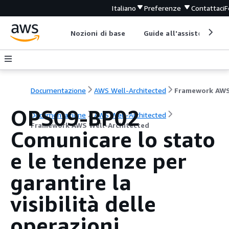
Italiano
Preferenze
Contattaci
F
Nozioni di base
Guide all'assistenza
Documentazione
AWS Well-Architected
OPS09-BP02
Documentazione
AWS Well-Architected
Framework AWS Well-Architected
Comunicare lo stato
e le tendenze per
garantire la
visibilità delle
operazioni