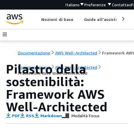
Italiano
Preferenze
Contattaci
F
Nozioni di base
Guide all'assistenza
Documentazione
AWS Well-Architected
Pilastro della
Documentazione
AWS Well-Architected
Framework AWS Well-Architected
sostenibilità:
Framework AWS
Well-Architected
PDF
RSS
Markdown
Modalità Focus