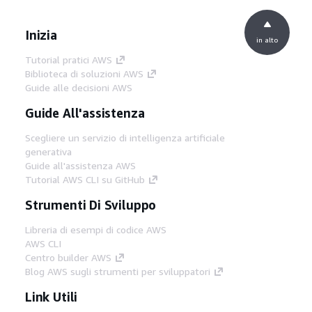
Inizia
in alto
Tutorial pratici AWS
Biblioteca di soluzioni AWS
Guide alle decisioni AWS
Guide All'assistenza
Scegliere un servizio di intelligenza artificiale
generativa
Guide all'assistenza AWS
Tutorial AWS CLI su GitHub
Strumenti Di Sviluppo
Libreria di esempi di codice AWS
AWS CLI
Centro builder AWS
Blog AWS sugli strumenti per sviluppatori
Link Utili