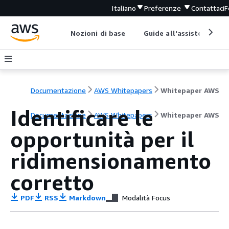
Italiano
Preferenze
Contattaci
F
Nozioni di base
Guide all'assistenza
Documentazione
AWS Whitepapers
Whitepaper AWS
Identificare le
Documentazione
AWS Whitepapers
Whitepaper AWS
opportunità per il
ridimensionamento
corretto
PDF
RSS
Markdown
Modalità Focus