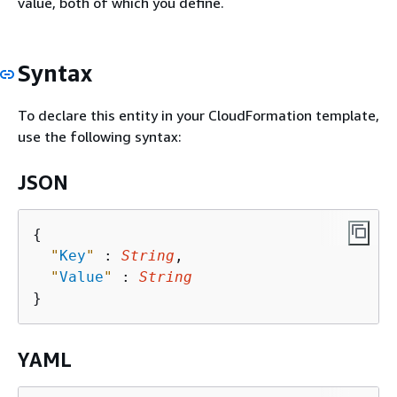
value, both of which you define.
Syntax
To declare this entity in your CloudFormation template,
use the following syntax:
JSON
{
"
Key
"
 : 
String
,

"
Value
"
 : 
String
YAML