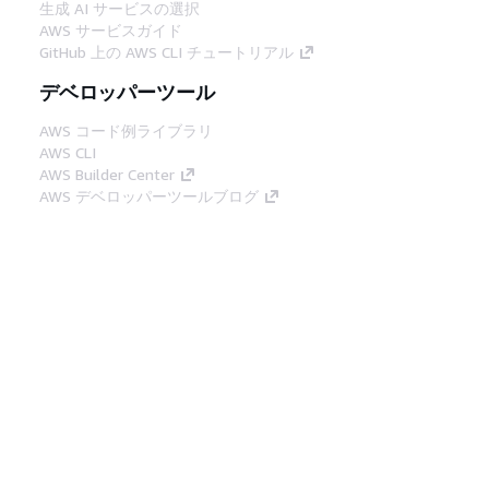
生成 AI サービスの選択
AWS サービスガイド
GitHub 上の AWS CLI チュートリアル
デベロッパーツール
AWS コード例ライブラリ
AWS CLI
AWS Builder Center
AWS デベロッパーツールブログ
役立つリンク
AWS ドキュメント MCP サーバーをダウンロー
ド
AWS コンソールにサインイン
AWS re:Post
プライバシー
サイト規約
Cookie の設定
© 2026, Amazon Web Services, Inc. or its
affiliates.All rights reserved.
日本語