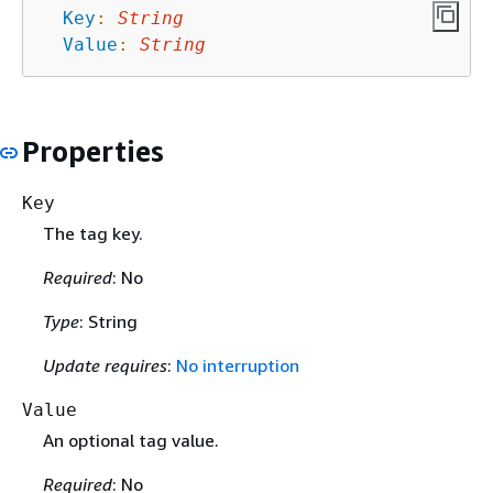
Key
:
String
Value
:
String
Properties
Key
The tag key.
Required
: No
Type
: String
Update requires
:
No interruption
Value
An optional tag value.
Required
: No