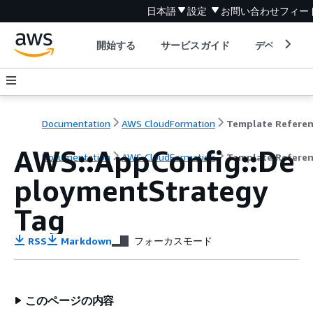
日本語
設定
お問い合わせ
フィー
開始する
サービスガイド
デベロッパ
Documentation
AWS CloudFormation
Template Refere
AWS::AppConfig::De
Documentation
AWS CloudFormation
Template Refere
ploymentStrategy
Tag
RSS
Markdown
フォーカスモード
このページの内容