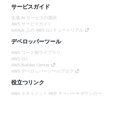
サービスガイド
生成 AI サービスの選択
AWS サービスガイド
GitHub 上の AWS CLI チュートリアル
デベロッパーツール
AWS コード例ライブラリ
AWS CLI
AWS Builder Center
AWS デベロッパーツールブログ
役立つリンク
AWS ドキュメント MCP サーバーをダウンロー
ド
AWS コンソールにサインイン
AWS re:Post
プライバシー
サイト規約
Cookie の設定
© 2026, Amazon Web Services, Inc. or its