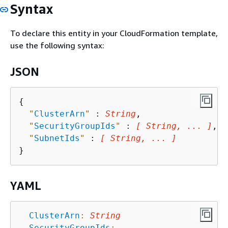
Syntax
To declare this entity in your CloudFormation template,
use the following syntax:
JSON
{
"
ClusterArn
"
 : 
String
,

"
SecurityGroupIds
"
 : 
[ String, ... ]
,

"
SubnetIds
"
 : 
[ String, ... ]
YAML
ClusterArn
:
String
SecurityGroupIds
: