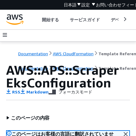
日本語
設定
お問い合わせ
フィー
開始する
サービスガイド
デベロッパ
Documentation
AWS CloudFormation
Template Refere
AWS::APS::Scraper
Documentation
AWS CloudFormation
Template Refere
EksConfiguration
RSS
Markdown
フォーカスモード
このページの内容
このページはお客様の言語に翻訳されていませ