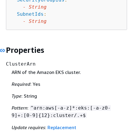
-
String
SubnetIds
:
-
String
Properties
ClusterArn
ARN of the Amazon EKS cluster.
Required
: Yes
Type
: String
Pattern
:
^arn:aws[-a-z]*:eks:[-a-z0-
9]+:[0-9]
{
12}:cluster/.+$
Update requires
:
Replacement