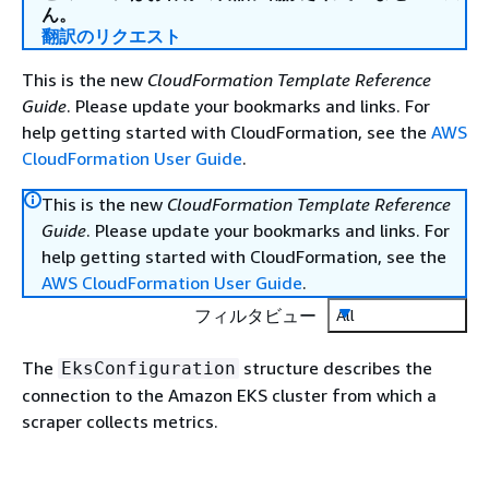
ん。
翻訳のリクエスト
This is the new
CloudFormation Template Reference
Guide
. Please update your bookmarks and links. For
help getting started with CloudFormation, see the
AWS
CloudFormation User Guide
.
This is the new
CloudFormation Template Reference
Guide
. Please update your bookmarks and links. For
help getting started with CloudFormation, see the
AWS CloudFormation User Guide
.
フィルタビュー
All
The
structure describes the
EksConfiguration
connection to the Amazon EKS cluster from which a
scraper collects metrics.