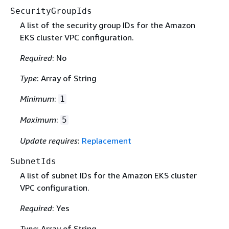
SecurityGroupIds
A list of the security group IDs for the Amazon
EKS cluster VPC configuration.
Required
: No
Type
: Array of String
Minimum
:
1
Maximum
:
5
Update requires
:
Replacement
SubnetIds
A list of subnet IDs for the Amazon EKS cluster
VPC configuration.
Required
: Yes
Type
: Array of String