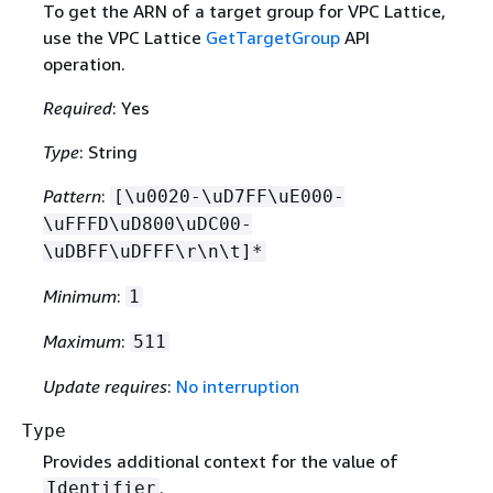
To get the ARN of a target group for VPC Lattice,
use the VPC Lattice
GetTargetGroup
API
operation.
Required
: Yes
Type
: String
Pattern
:
[\u0020-\uD7FF\uE000-
\uFFFD\uD800\uDC00-
\uDBFF\uDFFF\r\n\t]*
Minimum
:
1
Maximum
:
511
Update requires
:
No interruption
Type
Provides additional context for the value of
.
Identifier