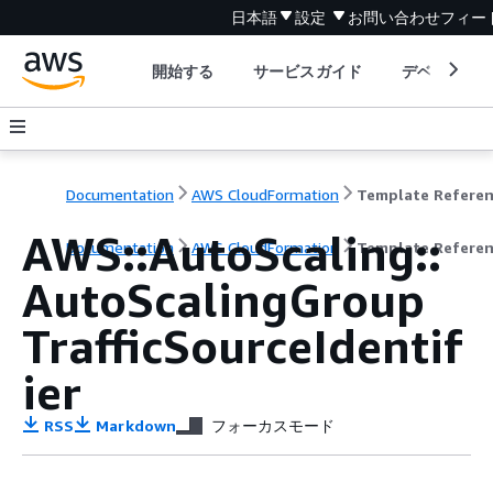
日本語
設定
お問い合わせ
フィー
開始する
サービスガイド
デベロッパ
Documentation
AWS CloudFormation
Template Refere
AWS::AutoScaling::
Documentation
AWS CloudFormation
Template Refere
AutoScalingGroup
TrafficSourceIdentif
ier
RSS
Markdown
フォーカスモード