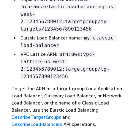
arn:aws:elasticloadbalancing:us-
west-
2:123456789012:targetgroup/my-
targets/1234567890123456
Classic Load Balancer name:
my-classic-
load-balancer
VPC Lattice ARN:
arn:aws:vpc-
lattice:us-west-
2:123456789012:targetgroup/tg-
1234567890123456
To get the ARN of a target group for a Application
Load Balancer, Gateway Load Balancer, or Network
Load Balancer, or the name of a Classic Load
Balancer, use the Elastic Load Balancing
DescribeTargetGroups
and
DescribeLoadBalancers
API operations.