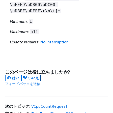
\uFFFD\uD800\uDC00-
\uDBFF\uDFFF\r\n\t]*
Minimum
:
1
Maximum
:
511
Update requires
:
No interruption
このページは役に立ちましたか?
はい
いいえ
フィードバックを送信
次のトピック:
VCpuCountRequest