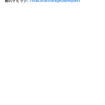
前のトピック:
TotalLocalStorageGBRequest