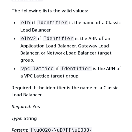
The following lists the valid values:
if
is the name of a Classic
elb
Identifier
Load Balancer.
if
is the ARN of an
elbv2
Identifier
Application Load Balancer, Gateway Load
Balancer, or Network Load Balancer target
group.
if
is the ARN of
vpc-lattice
Identifier
a VPC Lattice target group.
Required if the identifier is the name of a Classic
Load Balancer.
Required
: Yes
Type
: String
Pattern
:
[\u0020-\uD7FF\uE000-