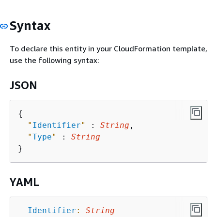
Syntax
To declare this entity in your CloudFormation template,
use the following syntax:
JSON
{
"
Identifier
"
 : 
String
,

"
Type
"
 : 
String
YAML
Identifier
:
String