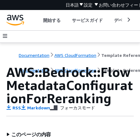
日本語
設定
お問い合わせ
フィー
開始する
サービスガイド
デベロッパ
Documentation
AWS CloudFormation
Template Refere
AWS::Bedrock::Flow
Documentation
AWS CloudFormation
Template Refere
MetadataConfigurat
ionForReranking
RSS
Markdown
フォーカスモード
このページの内容