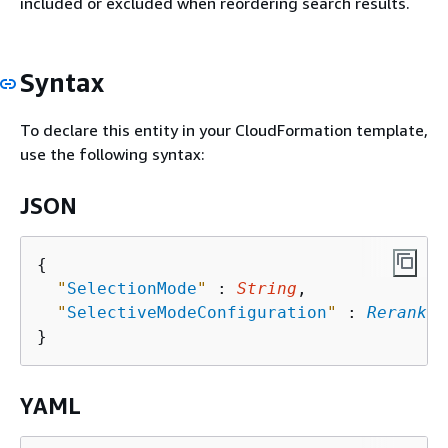
included or excluded when reordering search results.
Syntax
To declare this entity in your CloudFormation template,
use the following syntax:
JSON
{
"
SelectionMode
"
 : 
String
,

"
SelectiveModeConfiguration
"
 : 
Rerankin
YAML