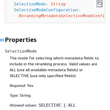
SelectionMode
:
String
SelectiveModeConfiguration
:
RerankingMetadataSelectiveModeConfigu
Properties
SelectionMode
The mode for selecting which metadata fields to
include in the reranking process. Valid values are
ALL (use all available metadata fields) or
SELECTIVE (use only specified fields).
Required
: Yes
Type
: String
Allowed values
:
SELECTIVE | ALL