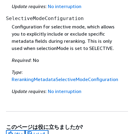
Update requires
:
No interruption
SelectiveModeConfiguration
Configuration for selective mode, which allows
you to explicitly include or exclude specific
metadata fields during reranking. This is only
used when selectionMode is set to SELECTIVE.
Required
: No
Type
:
RerankingMetadataSelectiveModeConfiguration
Update requires
:
No interruption
このページは役に立ちましたか?
はい
いいえ