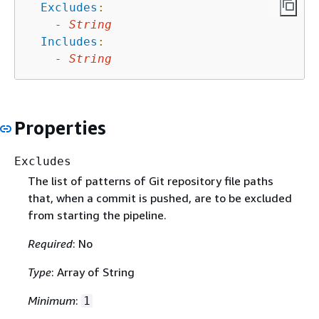
Excludes
:
-
String
Includes
:
-
String
Properties
Excludes
The list of patterns of Git repository file paths
that, when a commit is pushed, are to be excluded
from starting the pipeline.
Required
: No
Type
: Array of String
Minimum
:
1