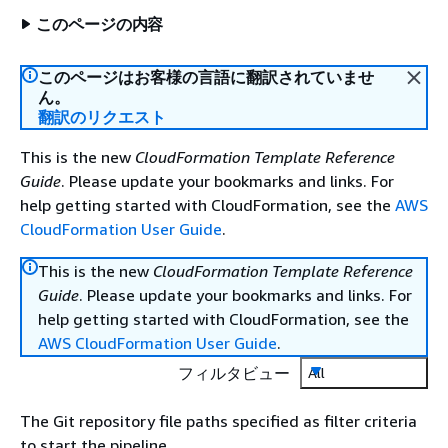
このページの内容
このページはお客様の言語に翻訳されていませ
ん。
翻訳のリクエスト
This is the new
CloudFormation Template Reference
Guide
. Please update your bookmarks and links. For
help getting started with CloudFormation, see the
AWS
CloudFormation User Guide
.
This is the new
CloudFormation Template Reference
Guide
. Please update your bookmarks and links. For
help getting started with CloudFormation, see the
AWS CloudFormation User Guide
.
フィルタビュー
All
The Git repository file paths specified as filter criteria
to start the pipeline.