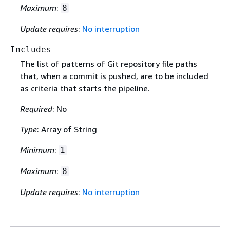
Maximum
:
8
Update requires
:
No interruption
Includes
The list of patterns of Git repository file paths
that, when a commit is pushed, are to be included
as criteria that starts the pipeline.
Required
: No
Type
: Array of String
Minimum
:
1
Maximum
:
8
Update requires
:
No interruption