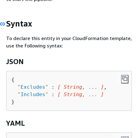
Syntax
To declare this entity in your CloudFormation template,
use the following syntax:
JSON
{
"
Excludes
"
 : 
[ String, ... ]
,

"
Includes
"
 : 
[ String, ... ]
YAML