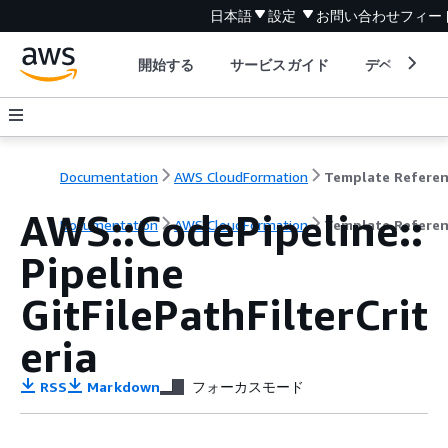
日本語
設定
お問い合わせ
フィー
開始する
サービスガイド
デベロッパ
Documentation
AWS CloudFormation
Template Refere
AWS::CodePipeline::
Documentation
AWS CloudFormation
Template Refere
Pipeline
GitFilePathFilterCrit
eria
RSS
Markdown
フォーカスモード