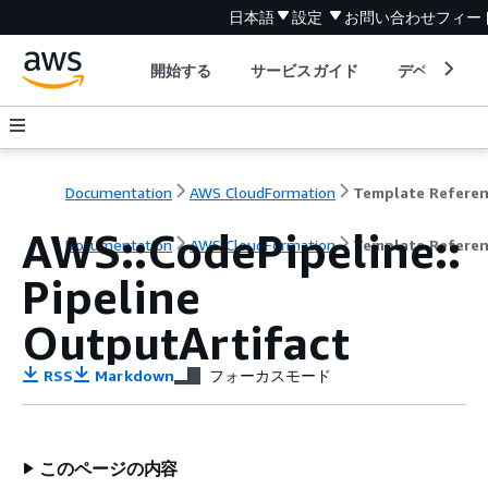
日本語
設定
お問い合わせ
フィー
開始する
サービスガイド
デベロッパ
Documentation
AWS CloudFormation
Template Refere
AWS::CodePipeline::
Documentation
AWS CloudFormation
Template Refere
Pipeline
OutputArtifact
RSS
Markdown
フォーカスモード
このページの内容