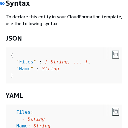
Syntax
To declare this entity in your CloudFormation template,
use the following syntax:
JSON
{
"
Files
"
 : 
[ String, ... ]
,

"
Name
"
 : 
String
YAML
Files
:
-
String
Name
:
String