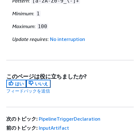
Pattern
:
[a-zA-Z0-9_\-]+
Minimum
:
1
Maximum
:
100
Update requires
:
No interruption
このページは役に立ちましたか?
はい
いいえ
フィードバックを送信
次のトピック:
PipelineTriggerDeclaration
前のトピック:
InputArtifact