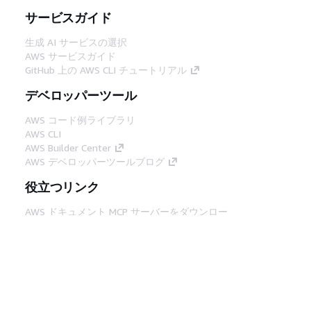
サービスガイド
生成 AI サービスの選択
AWS サービスガイド
GitHub 上の AWS CLI チュートリアル
デベロッパーツール
AWS コード例ライブラリ
AWS CLI
AWS Builder Center
AWS デベロッパーツールブログ
役立つリンク
AWS ドキュメント MCP サーバーをダウンロー
ド
AWS コンソールにサインイン
AWS re:Post
プライバシー
サイト規約
Cookie の設定
© 2026, Amazon Web Services, Inc. or its