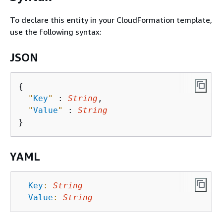
To declare this entity in your CloudFormation template,
use the following syntax:
JSON
{
"
Key
"
 : 
String
,

"
Value
"
 : 
String
YAML
Key
:
String
Value
:
String