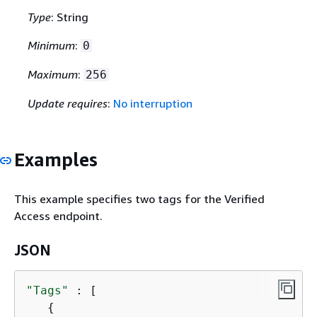
Type
: String
Minimum
:
0
Maximum
:
256
Update requires
:
No interruption
Examples
This example specifies two tags for the Verified
Access endpoint.
JSON
"Tags"
 : [

{