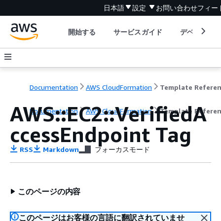
日本語
設定
お問い合わせ
フィー
開始する
サービスガイド
デベロッパ
Documentation
AWS CloudFormation
Template Refere
AWS::EC2::VerifiedA
Documentation
AWS CloudFormation
Template Refere
ccessEndpoint Tag
RSS
Markdown
フォーカスモード
このページの内容
このページはお客様の言語に翻訳されていませ