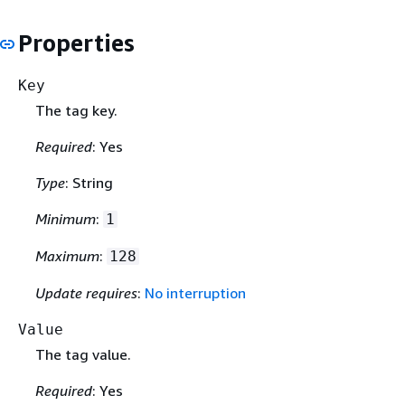
Properties
Key
The tag key.
Required
: Yes
Type
: String
Minimum
:
1
Maximum
:
128
Update requires
:
No interruption
Value
The tag value.
Required
: Yes