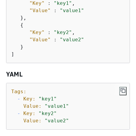
"Key"
 : 
"key1"
,

"Value"
 : 
"value1"
   },

{
"Key"
 : 
"key2"
,

"Value"
 : 
"value2"
   }

]
YAML
Tags:
-
Key:
"key1"
Value:
"value1"
-
Key:
"key2"
Value:
"value2"