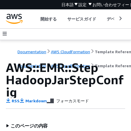
日本語
設定
お問い合わせ
フィー
開始する
サービスガイド
デベロッパ
Documentation
AWS CloudFormation
Template Refere
AWS::EMR::Step
Documentation
AWS CloudFormation
Template Refere
HadoopJarStepConf
ig
RSS
Markdown
フォーカスモード
このページの内容