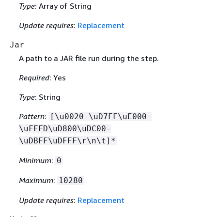
Type
: Array of String
Update requires
:
Replacement
Jar
A path to a JAR file run during the step.
Required
: Yes
Type
: String
Pattern
:
[\u0020-\uD7FF\uE000-
\uFFFD\uD800\uDC00-
\uDBFF\uDFFF\r\n\t]*
Minimum
:
0
Maximum
:
10280
Update requires
:
Replacement