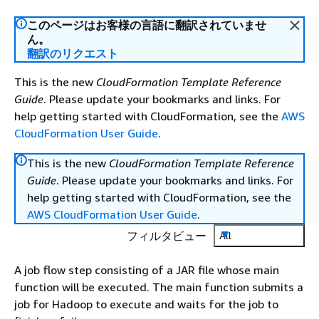
このページはお客様の言語に翻訳されていませ
ん。
翻訳のリクエスト
This is the new
CloudFormation Template Reference
Guide
. Please update your bookmarks and links. For
help getting started with CloudFormation, see the
AWS
CloudFormation User Guide
.
This is the new
CloudFormation Template Reference
Guide
. Please update your bookmarks and links. For
help getting started with CloudFormation, see the
AWS CloudFormation User Guide
.
フィルタビュー
All
A job flow step consisting of a JAR file whose main
function will be executed. The main function submits a
job for Hadoop to execute and waits for the job to