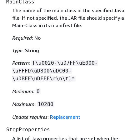
MainClass
The name of the main class in the specified Java
file. If not specified, the JAR file should specify a
Main-Class in its manifest file.
Required
: No
Type
: String
Pattern
:
[\u0020-\uD7FF\uE000-
\uFFFD\uD800\uDC00-
\uDBFF\uDFFF\r\n\t]*
Minimum
:
0
Maximum
:
10280
Update requires
:
Replacement
StepProperties
A list of Java properties that are set when the