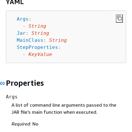
YAML
Args
:
-
String
Jar
:
String
MainClass
:
String
StepProperties
:
-
KeyValue
Properties
Args
A list of command line arguments passed to the
JAR file's main function when executed.
Required
: No