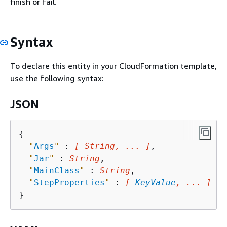
finish or fail.
Syntax
To declare this entity in your CloudFormation template,
use the following syntax:
JSON
{
"
Args
"
 : 
[ String, ... ]
,

"
Jar
"
 : 
String
,

"
MainClass
"
 : 
String
,

"
StepProperties
"
 : 
[ 
KeyValue
, ... ]