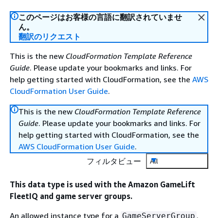
このページはお客様の言語に翻訳されていませ
ん。
翻訳のリクエスト
This is the new
CloudFormation Template Reference
Guide
. Please update your bookmarks and links. For
help getting started with CloudFormation, see the
AWS
CloudFormation User Guide
.
This is the new
CloudFormation Template Reference
Guide
. Please update your bookmarks and links. For
help getting started with CloudFormation, see the
AWS CloudFormation User Guide
.
フィルタビュー
All
This data type is used with the Amazon GameLift
FleetIQ and game server groups.
An allowed instance type for a
.
GameServerGroup