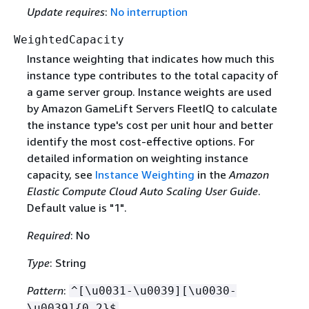
Update requires
:
No interruption
WeightedCapacity
Instance weighting that indicates how much this
instance type contributes to the total capacity of
a game server group. Instance weights are used
by Amazon GameLift Servers FleetIQ to calculate
the instance type's cost per unit hour and better
identify the most cost-effective options. For
detailed information on weighting instance
capacity, see
Instance Weighting
in the
Amazon
Elastic Compute Cloud Auto Scaling User Guide
.
Default value is "1".
Required
: No
Type
: String
Pattern
:
^[\u0031-\u0039][\u0030-
\u0039]
{
0,2}$