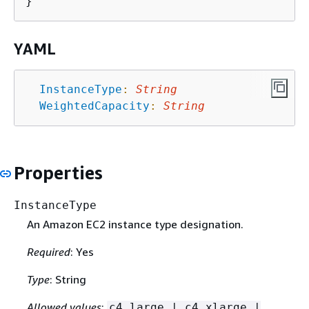
YAML
InstanceType
:
String
WeightedCapacity
:
String
Properties
InstanceType
An Amazon EC2 instance type designation.
Required
: Yes
Type
: String
Allowed values
:
c4.large | c4.xlarge |