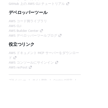
GitHub 上の AWS CLI チュートリアル
デベロッパーツール
AWS コード例ライブラリ
AWS CLI
AWS Builder Center
AWS デベロッパーツールブログ
役立つリンク
AWS ドキュメント MCP サーバーをダウンロー
ド
AWS コンソールにサインイン
AWS re:Post
プライバシー
サイト規約
Cookie の設定
© 2026, Amazon Web Services, Inc. or its
affiliates.All rights reserved.
日本語