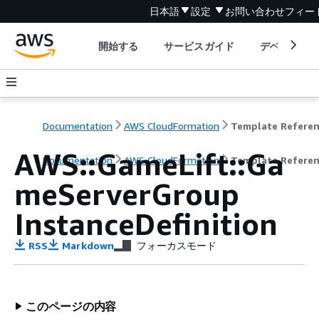
日本語
設定
お問い合わせ
フィー
開始する
サービスガイド
デベロッパ
Documentation
AWS CloudFormation
Template Refere
AWS::GameLift::Ga
Documentation
AWS CloudFormation
Template Refere
meServerGroup
InstanceDefinition
RSS
Markdown
フォーカスモード
このページの内容