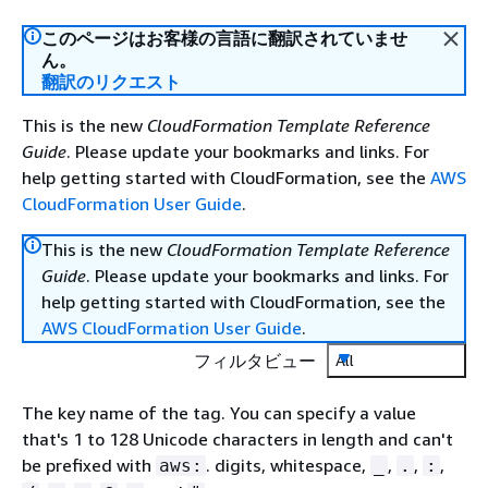
このページはお客様の言語に翻訳されていませ
ん。
翻訳のリクエスト
This is the new
CloudFormation Template Reference
Guide
. Please update your bookmarks and links. For
help getting started with CloudFormation, see the
AWS
CloudFormation User Guide
.
This is the new
CloudFormation Template Reference
Guide
. Please update your bookmarks and links. For
help getting started with CloudFormation, see the
AWS CloudFormation User Guide
.
フィルタビュー
All
The key name of the tag. You can specify a value
that's 1 to 128 Unicode characters in length and can't
be prefixed with
. digits, whitespace,
,
,
,
aws:
_
.
: