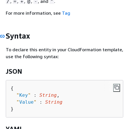
,
,
,
,
, and
.
/
=
+
@
-
"
For more information, see
Tag
Syntax
To declare this entity in your CloudFormation template,
use the following syntax:
JSON
{
"
Key
"
 : 
String
,

"
Value
"
 : 
String