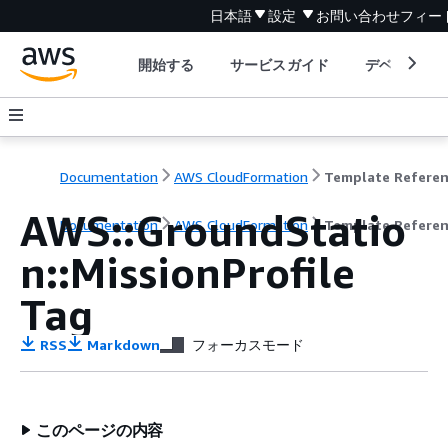
日本語
設定
お問い合わせ
フィー
開始する
サービスガイド
デベロッパ
Documentation
AWS CloudFormation
Template Refere
AWS::GroundStatio
Documentation
AWS CloudFormation
Template Refere
n::MissionProfile
Tag
RSS
Markdown
フォーカスモード
このページの内容