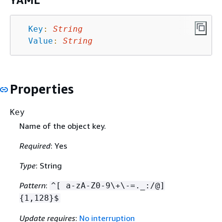
YAML
Key
:
String
Value
:
String
Properties
Key
Name of the object key.
Required
: Yes
Type
: String
Pattern
:
^[ a-zA-Z0-9\+\-=._:/@]
{
1,128}$
Update requires
:
No interruption