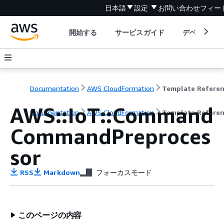
日本語
設定
お問い合わせ
フィー
開始する
サービスガイド
デベロッパ
Documentation
AWS CloudFormation
Template Refere
AWS::IoT::Command
Documentation
AWS CloudFormation
Template Refere
CommandPreproces
sor
RSS
Markdown
フォーカスモード
このページの内容