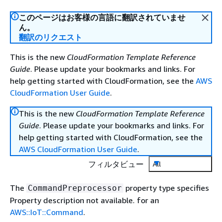
このページはお客様の言語に翻訳されていませ
ん。
翻訳のリクエスト
This is the new
CloudFormation Template Reference
Guide
. Please update your bookmarks and links. For
help getting started with CloudFormation, see the
AWS
CloudFormation User Guide
.
This is the new
CloudFormation Template Reference
Guide
. Please update your bookmarks and links. For
help getting started with CloudFormation, see the
AWS CloudFormation User Guide
.
フィルタビュー
All
The
property type specifies
CommandPreprocessor
Property description not available. for an
AWS::IoT::Command
.