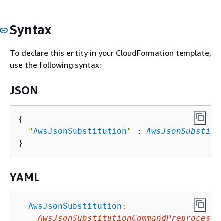
Syntax
To declare this entity in your CloudFormation template,
use the following syntax:
JSON
{
"
AwsJsonSubstitution
"
 : 
AwsJsonSubstitu
YAML
AwsJsonSubstitution
:
AwsJsonSubstitutionCommandPreprocesso