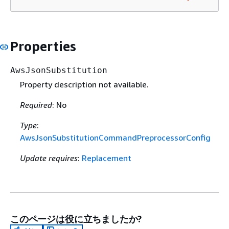
Properties
AwsJsonSubstitution
Property description not available.
Required
: No
Type
:
AwsJsonSubstitutionCommandPreprocessorConfig
Update requires
:
Replacement
このページは役に立ちましたか?