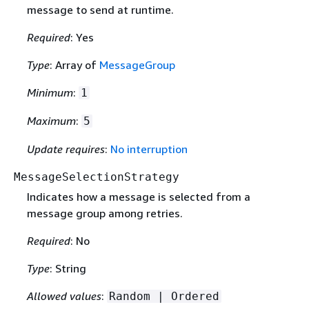
message to send at runtime.
Required
: Yes
Type
: Array of
MessageGroup
Minimum
:
1
Maximum
:
5
Update requires
:
No interruption
MessageSelectionStrategy
Indicates how a message is selected from a
message group among retries.
Required
: No
Type
: String
Allowed values
:
Random | Ordered