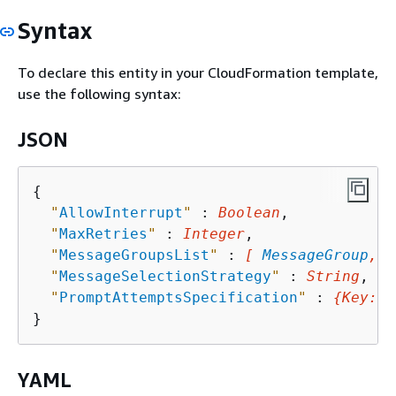
Syntax
To declare this entity in your CloudFormation template,
use the following syntax:
JSON
{
"
AllowInterrupt
"
 : 
Boolean
,

"
MaxRetries
"
 : 
Integer
,

"
MessageGroupsList
"
 : 
[ 
MessageGroup
, .
"
MessageSelectionStrategy
"
 : 
String
,

"
PromptAttemptsSpecification
"
 : 
{
Key
: 
V
YAML