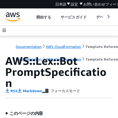
日本語
設定
お問い合わせ
フィー
開始する
サービスガイド
デベロッパ
Documentation
AWS CloudFormation
Template Refere
AWS::Lex::Bot
Documentation
AWS CloudFormation
Template Refere
PromptSpecificatio
n
RSS
Markdown
フォーカスモード
このページの内容