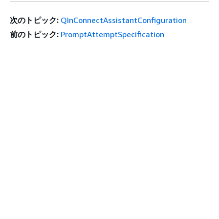
次のトピック:
QInConnectAssistantConfiguration
前のトピック:
PromptAttemptSpecification