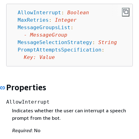
AllowInterrupt
:
Boolean
MaxRetries
:
Integer
MessageGroupsList
:
-
MessageGroup
MessageSelectionStrategy
:
String
PromptAttemptsSpecification
:
Key
:
Value
Properties
AllowInterrupt
Indicates whether the user can interrupt a speech
prompt from the bot.
Required
: No