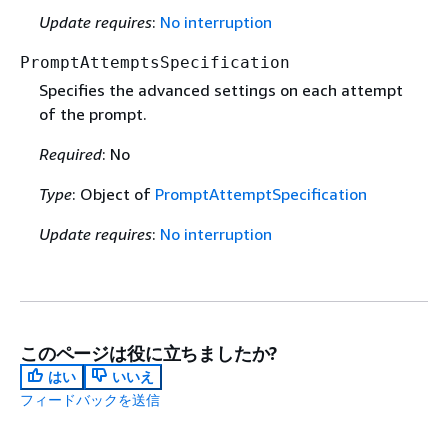
Update requires
:
No interruption
PromptAttemptsSpecification
Specifies the advanced settings on each attempt
of the prompt.
Required
: No
Type
: Object of
PromptAttemptSpecification
Update requires
:
No interruption
このページは役に立ちましたか?
はい
いいえ
フィードバックを送信