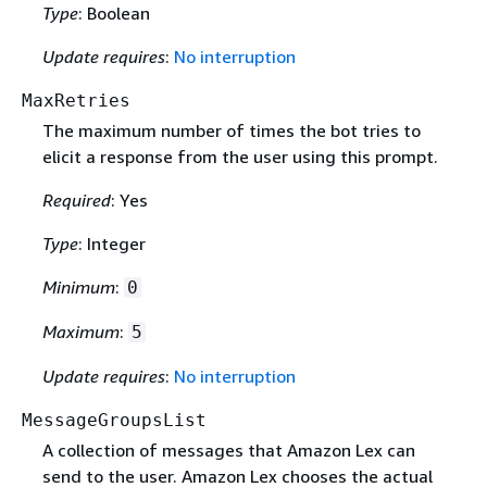
Type
: Boolean
Update requires
:
No interruption
MaxRetries
The maximum number of times the bot tries to
elicit a response from the user using this prompt.
Required
: Yes
Type
: Integer
Minimum
:
0
Maximum
:
5
Update requires
:
No interruption
MessageGroupsList
A collection of messages that Amazon Lex can
send to the user. Amazon Lex chooses the actual