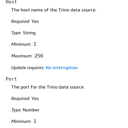
Host
The host name of the Trino data source.
Required
: Yes
Type
: String
Minimum
:
1
Maximum
:
256
Update requires
:
No interruption
Port
The port for the Trino data source.
Required
: Yes
Type
: Number
Minimum
:
1