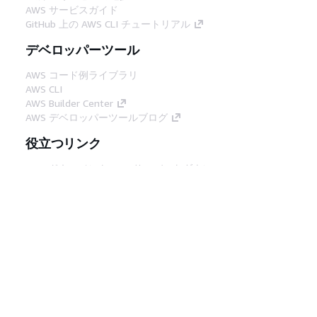
AWS サービスガイド
GitHub 上の AWS CLI チュートリアル
デベロッパーツール
AWS コード例ライブラリ
AWS CLI
AWS Builder Center
AWS デベロッパーツールブログ
役立つリンク
AWS ドキュメント MCP サーバーをダウンロー
ド
AWS コンソールにサインイン
AWS re:Post
プライバシー
サイト規約
Cookie の設定
© 2026, Amazon Web Services, Inc. or its
affiliates.All rights reserved.
日本語