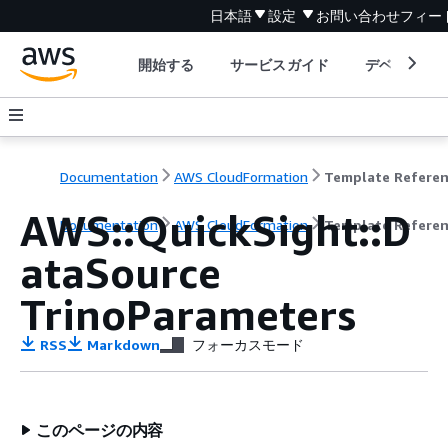
日本語
設定
お問い合わせ
フィー
開始する
サービスガイド
デベロッパ
Documentation
AWS CloudFormation
Template Refere
AWS::QuickSight::D
Documentation
AWS CloudFormation
Template Refere
ataSource
TrinoParameters
RSS
Markdown
フォーカスモード
このページの内容