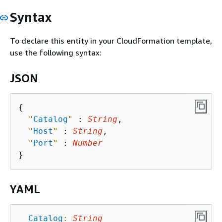
Syntax
To declare this entity in your CloudFormation template,
use the following syntax:
JSON
{
"
Catalog
"
 : 
String
,

"
Host
"
 : 
String
,

"
Port
"
 : 
Number
YAML
Catalog
:
String