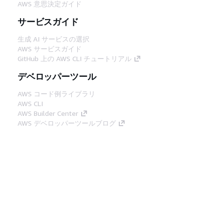
AWS 意思決定ガイド
サービスガイド
生成 AI サービスの選択
AWS サービスガイド
GitHub 上の AWS CLI チュートリアル
デベロッパーツール
AWS コード例ライブラリ
AWS CLI
AWS Builder Center
AWS デベロッパーツールブログ
役立つリンク
AWS ドキュメント MCP サーバーをダウンロー
ド
AWS コンソールにサインイン
AWS re:Post
プライバシー
サイト規約
Cookie の設定