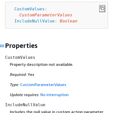
CustomValues
:
CustomParameterValues
IncludeNullValue
:
Boolean
Properties
CustomValues
Property description not available.
Required
: Yes
Type
:
CustomParameterValues
Update requires
:
No interruption
IncludeNullValue
Includes the null value in custom action parameter