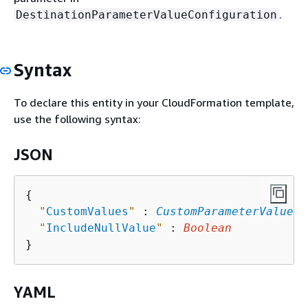
.
DestinationParameterValueConfiguration
Syntax
To declare this entity in your CloudFormation template,
use the following syntax:
JSON
{
"
CustomValues
"
 : 
CustomParameterValues
,

"
IncludeNullValue
"
 : 
Boolean
YAML