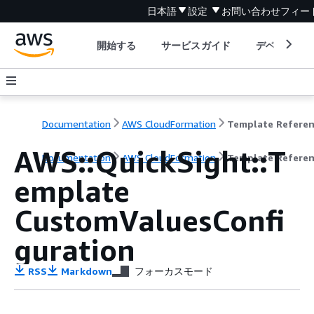
日本語
設定
お問い合わせ
フィー
開始する
サービスガイド
デベロッパ
Documentation
AWS CloudFormation
Template Refere
AWS::QuickSight::T
Documentation
AWS CloudFormation
Template Refere
emplate
CustomValuesConfi
guration
RSS
Markdown
フォーカスモード