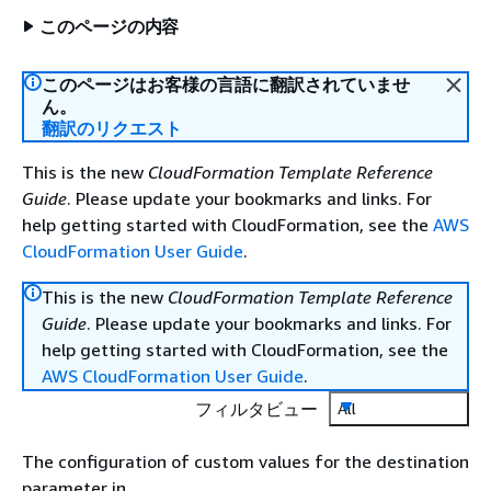
このページの内容
このページはお客様の言語に翻訳されていませ
ん。
翻訳のリクエスト
This is the new
CloudFormation Template Reference
Guide
. Please update your bookmarks and links. For
help getting started with CloudFormation, see the
AWS
CloudFormation User Guide
.
This is the new
CloudFormation Template Reference
Guide
. Please update your bookmarks and links. For
help getting started with CloudFormation, see the
AWS CloudFormation User Guide
.
フィルタビュー
All
The configuration of custom values for the destination
parameter in