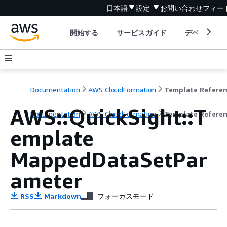
日本語
設定
お問い合わせ
フィー
開始する
サービスガイド
デベロッパ
Documentation
AWS CloudFormation
Template Refere
AWS::QuickSight::T
Documentation
AWS CloudFormation
Template Refere
emplate
MappedDataSetPar
ameter
RSS
Markdown
フォーカスモード