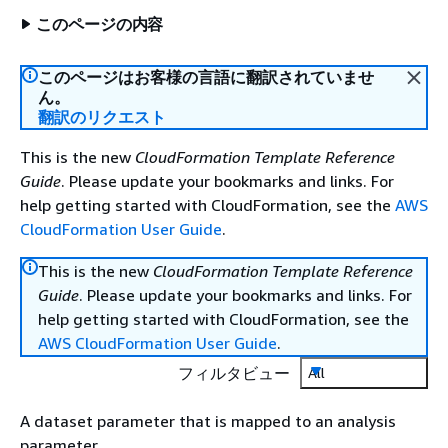
このページの内容
このページはお客様の言語に翻訳されていませ
ん。
翻訳のリクエスト
This is the new
CloudFormation Template Reference
Guide
. Please update your bookmarks and links. For
help getting started with CloudFormation, see the
AWS
CloudFormation User Guide
.
This is the new
CloudFormation Template Reference
Guide
. Please update your bookmarks and links. For
help getting started with CloudFormation, see the
AWS CloudFormation User Guide
.
フィルタビュー
All
A dataset parameter that is mapped to an analysis
parameter.