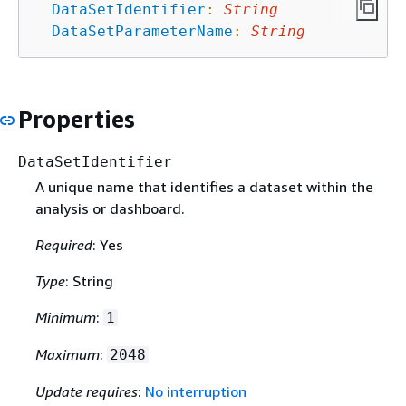
DataSetIdentifier
:
String
DataSetParameterName
:
String
Properties
DataSetIdentifier
A unique name that identifies a dataset within the
analysis or dashboard.
Required
: Yes
Type
: String
Minimum
:
1
Maximum
:
2048
Update requires
:
No interruption