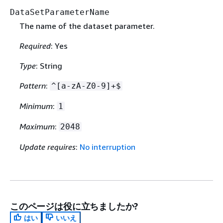
DataSetParameterName
The name of the dataset parameter.
Required
: Yes
Type
: String
Pattern
:
^[a-zA-Z0-9]+$
Minimum
:
1
Maximum
:
2048
Update requires
:
No interruption
このページは役に立ちましたか?
はい
いいえ