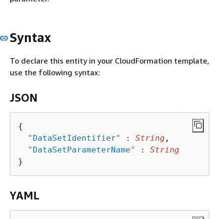
Syntax
To declare this entity in your CloudFormation template,
use the following syntax:
JSON
{
"
DataSetIdentifier
"
 : 
String
,

"
DataSetParameterName
"
 : 
String
YAML