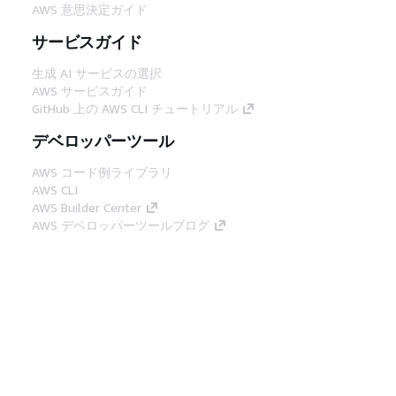
AWS 意思決定ガイド
サービスガイド
生成 AI サービスの選択
AWS サービスガイド
GitHub 上の AWS CLI チュートリアル
デベロッパーツール
AWS コード例ライブラリ
AWS CLI
AWS Builder Center
AWS デベロッパーツールブログ
役立つリンク
AWS ドキュメント MCP サーバーをダウンロー
ド
AWS コンソールにサインイン
AWS re:Post
プライバシー
サイト規約
Cookie の設定