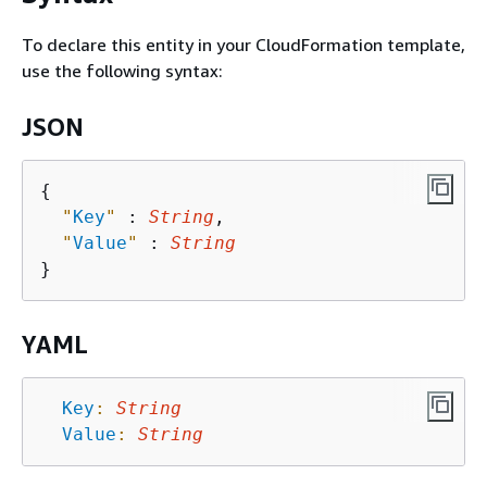
To declare this entity in your CloudFormation template,
use the following syntax:
JSON
{
"
Key
"
 : 
String
,

"
Value
"
 : 
String
YAML
Key
:
String
Value
:
String