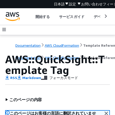
日本語
設定
お問い合わせ
フィー
開始する
サービスガイド
デベロッパ
Documentation
AWS CloudFormation
Template Refere
AWS::QuickSight::T
Documentation
AWS CloudFormation
Template Refere
emplate Tag
RSS
Markdown
フォーカスモード
このページの内容
このページはお客様の言語に翻訳されていませ