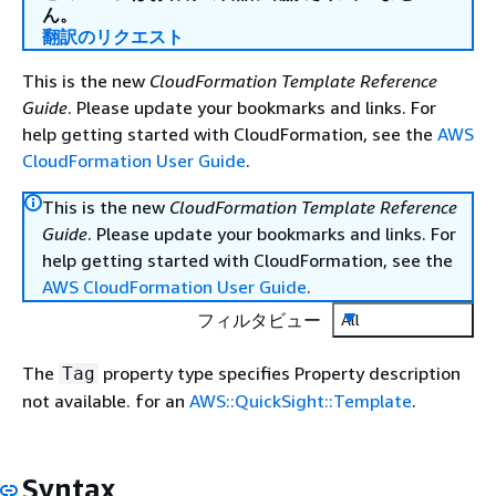
ん。
翻訳のリクエスト
This is the new
CloudFormation Template Reference
Guide
. Please update your bookmarks and links. For
help getting started with CloudFormation, see the
AWS
CloudFormation User Guide
.
This is the new
CloudFormation Template Reference
Guide
. Please update your bookmarks and links. For
help getting started with CloudFormation, see the
AWS CloudFormation User Guide
.
フィルタビュー
All
The
property type specifies Property description
Tag
not available. for an
AWS::QuickSight::Template
.
Syntax