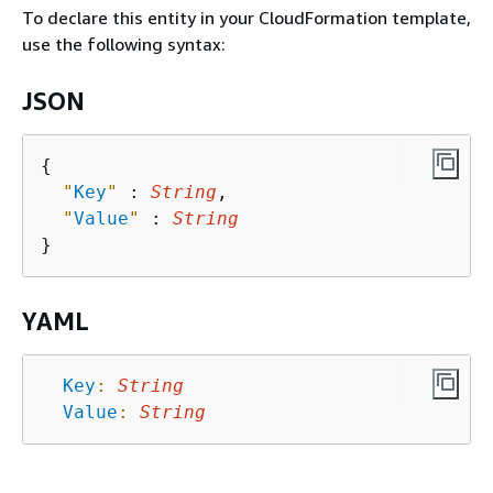
To declare this entity in your CloudFormation template,
use the following syntax:
JSON
{
"
Key
"
 : 
String
,

"
Value
"
 : 
String
YAML
Key
:
String
Value
:
String