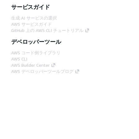
サービスガイド
生成 AI サービスの選択
AWS サービスガイド
GitHub 上の AWS CLI チュートリアル
デベロッパーツール
AWS コード例ライブラリ
AWS CLI
AWS Builder Center
AWS デベロッパーツールブログ
役立つリンク
AWS ドキュメント MCP サーバーをダウンロー
ド
AWS コンソールにサインイン
AWS re:Post
プライバシー
サイト規約
Cookie の設定
© 2026, Amazon Web Services, Inc. or its