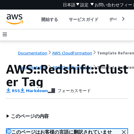
日本語
設定
お問い合わせ
フィー
開始する
サービスガイド
デベロッパ
Documentation
AWS CloudFormation
Template Refere
AWS::Redshift::Clust
Documentation
AWS CloudFormation
Template Refere
er Tag
RSS
Markdown
フォーカスモード
このページの内容
このページはお客様の言語に翻訳されていませ