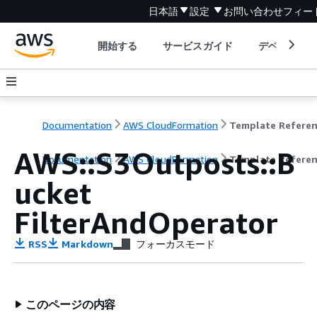
日本語
設定
お問い合わせ
フィー
開始する
サービスガイド
デベロッパ
Documentation
AWS CloudFormation
Template Refere
AWS::S3Outposts::B
Documentation
AWS CloudFormation
Template Refere
ucket
FilterAndOperator
RSS
Markdown
フォーカスモード
このページの内容