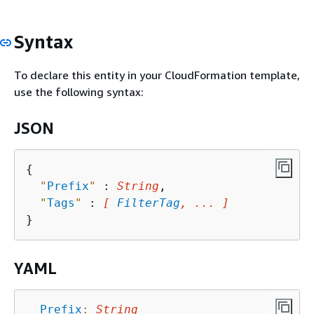
Syntax
To declare this entity in your CloudFormation template,
use the following syntax:
JSON
{
"
Prefix
"
 : 
String
,

"
Tags
"
 : 
[ 
FilterTag
, ... ]
YAML
Prefix
:
String