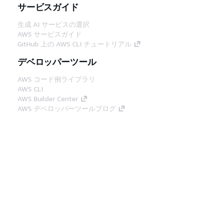
サービスガイド
生成 AI サービスの選択
AWS サービスガイド
GitHub 上の AWS CLI チュートリアル
デベロッパーツール
AWS コード例ライブラリ
AWS CLI
AWS Builder Center
AWS デベロッパーツールブログ
役立つリンク
AWS ドキュメント MCP サーバーをダウンロー
ド
AWS コンソールにサインイン
AWS re:Post
プライバシー
サイト規約
Cookie の設定
© 2026, Amazon Web Services, Inc. or its