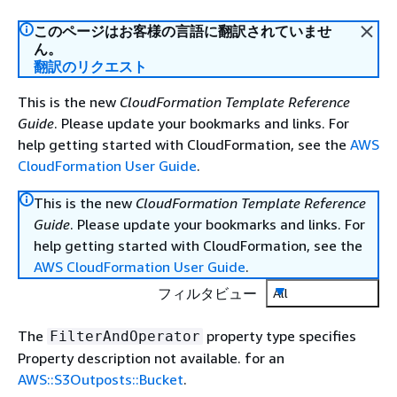
このページはお客様の言語に翻訳されていませ
ん。
翻訳のリクエスト
This is the new
CloudFormation Template Reference
Guide
. Please update your bookmarks and links. For
help getting started with CloudFormation, see the
AWS
CloudFormation User Guide
.
This is the new
CloudFormation Template Reference
Guide
. Please update your bookmarks and links. For
help getting started with CloudFormation, see the
AWS CloudFormation User Guide
.
フィルタビュー
All
The
property type specifies
FilterAndOperator
Property description not available. for an
AWS::S3Outposts::Bucket
.