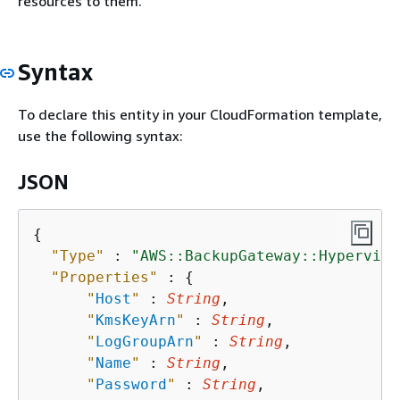
resources to them.
Syntax
To declare this entity in your CloudFormation template,
use the following syntax:
JSON
{
"Type"
 : 
"AWS::BackupGateway::Hyperviso
"Properties"
 : 
{
"
Host
"
 : 
String
,

"
KmsKeyArn
"
 : 
String
,

"
LogGroupArn
"
 : 
String
,

"
Name
"
 : 
String
,

"
Password
"
 : 
String
,
