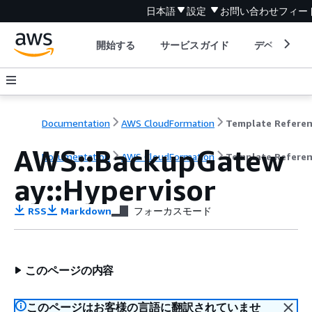
日本語
設定
お問い合わせ
フィー
開始する
サービスガイド
デベロッパ
Documentation
AWS CloudFormation
Template Refere
AWS::BackupGatew
Documentation
AWS CloudFormation
Template Refere
ay::Hypervisor
RSS
Markdown
フォーカスモード
このページの内容
このページはお客様の言語に翻訳されていませ