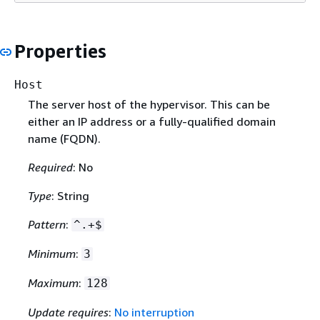
Properties
Host
The server host of the hypervisor. This can be
either an IP address or a fully-qualified domain
name (FQDN).
Required
: No
Type
: String
Pattern
:
^.+$
Minimum
:
3
Maximum
:
128
Update requires
:
No interruption