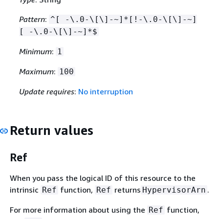
Pattern
:
^[ -\.0-\[\]-~]*[!-\.0-\[\]-~]
[ -\.0-\[\]-~]*$
Minimum
:
1
Maximum
:
100
Update requires
:
No interruption
Return values
Ref
When you pass the logical ID of this resource to the
intrinsic
function,
returns
.
Ref
Ref
HypervisorArn
For more information about using the
function,
Ref