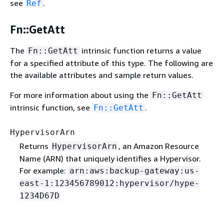
see
.
Ref
Fn::GetAtt
The
intrinsic function returns a value
Fn::GetAtt
for a specified attribute of this type. The following are
the available attributes and sample return values.
For more information about using the
Fn::GetAtt
intrinsic function, see
.
Fn::GetAtt
HypervisorArn
Returns
, an Amazon Resource
HypervisorArn
Name (ARN) that uniquely identifies a Hypervisor.
For example:
arn:aws:backup-gateway:us-
east-1:123456789012:hypervisor/hype-
1234D67D