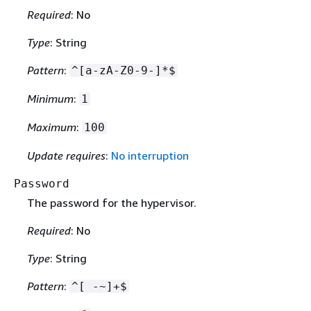
Required
: No
Type
: String
Pattern
:
^[a-zA-Z0-9-]*$
Minimum
:
1
Maximum
:
100
Update requires
:
No interruption
Password
The password for the hypervisor.
Required
: No
Type
: String
Pattern
:
^[ -~]+$