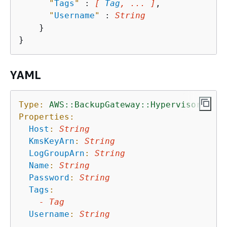
"
Tags
"
 : 
[ 
Tag
, ... ]
,

"
Username
"
 : 
String
    }

YAML
Type:
AWS::BackupGateway::Hypervisor
Properties:
Host
:
String
KmsKeyArn
:
String
LogGroupArn
:
String
Name
:
String
Password
:
String
Tags
:
-
Tag
Username
:
String