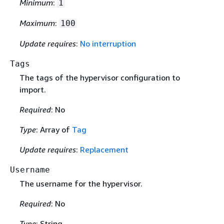
Minimum
:
1
Maximum
:
100
Update requires
:
No interruption
Tags
The tags of the hypervisor configuration to
import.
Required
: No
Type
: Array of
Tag
Update requires
:
Replacement
Username
The username for the hypervisor.
Required
: No
Type
: String