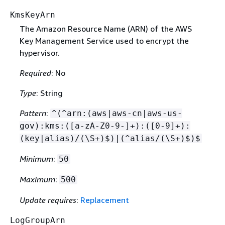
KmsKeyArn
The Amazon Resource Name (ARN) of the AWS
Key Management Service used to encrypt the
hypervisor.
Required
: No
Type
: String
Pattern
:
^(^arn:(aws|aws-cn|aws-us-
gov):kms:([a-zA-Z0-9-]+):([0-9]+):
(key|alias)/(\S+)$)|(^alias/(\S+)$)$
Minimum
:
50
Maximum
:
500
Update requires
:
Replacement
LogGroupArn