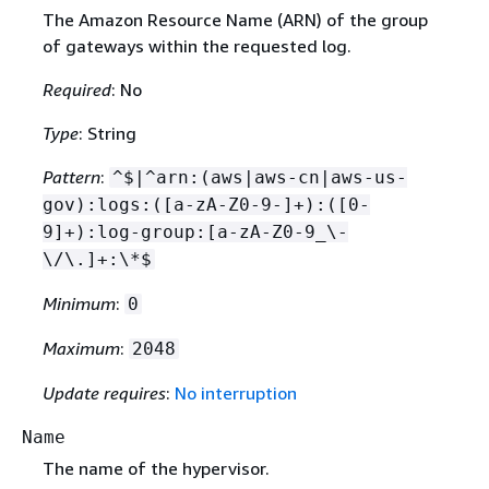
The Amazon Resource Name (ARN) of the group
of gateways within the requested log.
Required
: No
Type
: String
Pattern
:
^$|^arn:(aws|aws-cn|aws-us-
gov):logs:([a-zA-Z0-9-]+):([0-
9]+):log-group:[a-zA-Z0-9_\-
\/\.]+:\*$
Minimum
:
0
Maximum
:
2048
Update requires
:
No interruption
Name
The name of the hypervisor.