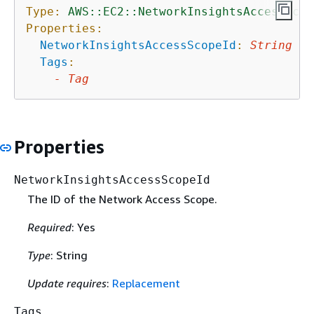
Type:
AWS::EC2::NetworkInsightsAccessScop
Properties:
NetworkInsightsAccessScopeId
:
String
Tags
:
-
Tag
Properties
NetworkInsightsAccessScopeId
The ID of the Network Access Scope.
Required
: Yes
Type
: String
Update requires
:
Replacement
Tags