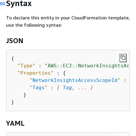
Syntax
To declare this entity in your CloudFormation template,
use the following syntax:
JSON
{
"Type"
 : 
"AWS::EC2::NetworkInsightsAcce
"Properties"
 : 
{
"
NetworkInsightsAccessScopeId
"
 : 
St
"
Tags
"
 : 
[ 
Tag
, ... ]
    }

YAML