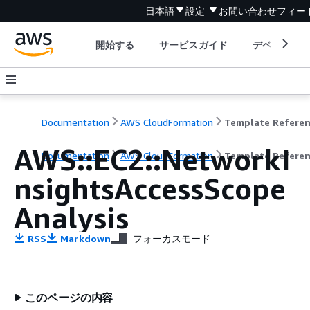
日本語
設定
お問い合わせ
フィー
開始する
サービスガイド
デベロッパ
Documentation
AWS CloudFormation
Template Refere
AWS::EC2::NetworkI
Documentation
AWS CloudFormation
Template Refere
nsightsAccessScope
Analysis
RSS
Markdown
フォーカスモード
このページの内容