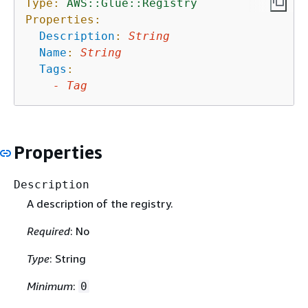
Type:
AWS::Glue::Registry
Properties:
Description
:
String
Name
:
String
Tags
:
-
Tag
Properties
Description
A description of the registry.
Required
: No
Type
: String
Minimum
:
0