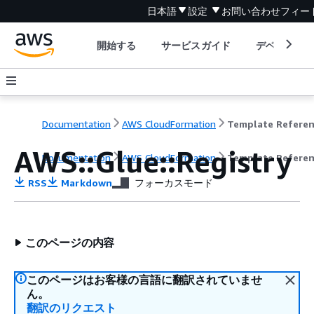
日本語
設定
お問い合わせ
フィー
開始する
サービスガイド
デベロッパ
Documentation
AWS CloudFormation
Template Refere
AWS::Glue::Registry
Documentation
AWS CloudFormation
Template Refere
RSS
Markdown
フォーカスモード
このページの内容
このページはお客様の言語に翻訳されていませ
ん。
翻訳のリクエスト