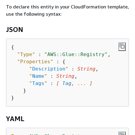
To declare this entity in your CloudFormation template,
use the following syntax:
JSON
{
"Type"
 : 
"AWS::Glue::Registry"
,

"Properties"
 : 
{
"
Description
"
 : 
String
,

"
Name
"
 : 
String
,

"
Tags
"
 : 
[ 
Tag
, ... ]
    }

YAML