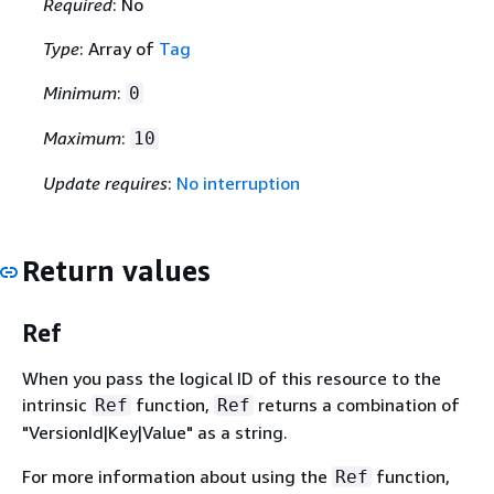
Required
: No
Type
: Array of
Tag
Minimum
:
0
Maximum
:
10
Update requires
:
No interruption
Return values
Ref
When you pass the logical ID of this resource to the
intrinsic
function,
returns a combination of
Ref
Ref
"VersionId|Key|Value" as a string.
For more information about using the
function,
Ref