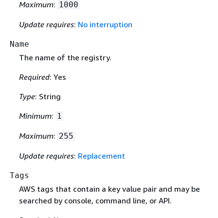
Maximum
:
1000
Update requires
:
No interruption
Name
The name of the registry.
Required
: Yes
Type
: String
Minimum
:
1
Maximum
:
255
Update requires
:
Replacement
Tags
AWS tags that contain a key value pair and may be
searched by console, command line, or API.