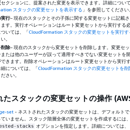
更
セクションに、提案された変更を表示できます。詳細につい
ormation スタックの変更セットを表示する
」を参照してください
の実行
– 現在のスタックとその子孫に関する変更セットに記載
します。実行オペレーションはルート変更セットから実行する
については、「
CloudFormation スタックの変更セットを実行す
さい。
を削除
– 現在のスタックから変更セットを削除します。変更セ
分または他のユーザーが誤って適用すべきでない変更セットを
ができます。削除オペレーションはルート変更セットから実行
詳細については、「
CloudFormation スタックの変更セットを
ください。
たスタックの変更セットの操作 (AWS C
ge-set
- ネストされたスタックの変更セットは、デフォルトで AW
っていません。スタック階層全体の変更セットを作成するには
オプションを指定します。詳細については、
ested-stacks