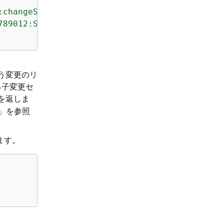
:changeSet/
my-root-stack-change-set
/4eca1a01-
789012:Stack/
my-root-stack
/d0a825a0-e4cd-xmpl
が行う変更のリ
る子変更セ
を返しま
」を参照
ます。