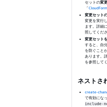
セットの
変
「
CloudF
変更セット
変更を実行
ます。詳細
照してくだ
変更セット
すると、自
を防ぐこと
あります。
を参照して
ネストされ
create-chan
で有効にな
include-n