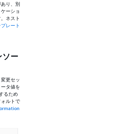
があり、別
リケーショ
す。ネスト
ンプレート
ンソー
、変更セッ
メータ値を
成するため
フォルトで
ormation