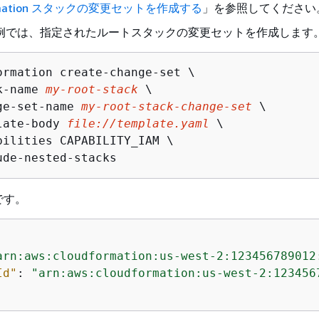
ormation スタックの変更セットを作成する
」を参照してください
LI の例では、指定されたルートスタックの変更セットを作成します
ormation create-change-set \

k-name 
my-root-stack
 \

ge-set-name 
my-root-stack-change-set
 \

late-body 
file://template.yaml
 \

bilities CAPABILITY_IAM \

ude-nested-stacks
です。
arn:aws:cloudformation:us-west-2:123456789012
Id"
: 
"arn:aws:cloudformation:us-west-2:123456