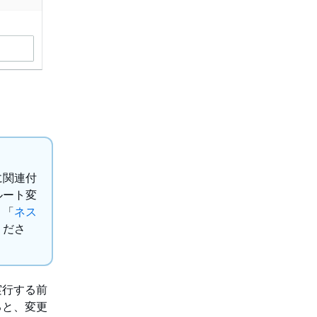
に関連付
ルート変
、「
ネス
くださ
実行する前
ると、変更