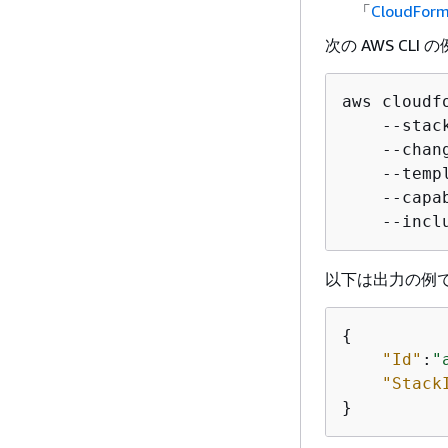
「
CloudF
次の AWS C
aws cloudf
    --stac
    --chan
    --temp
    --capa
    --incl
以下は出力の例
{
"Id"
:
"
"Stack
}