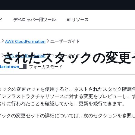
ド
デベロッパー用ツール
AI リソース
ト
AWS CloudFormation
ユーザーガイド
トされたスタックの変更
ト
AWS CloudFormation
ユーザーガイド
arkdown
フォーカスモード
タックの変更セット
を使用すると、ネストされたスタック階層
インフラストラクチャリソースに対する変更をプレビューし、
おりに行われたことを確認してから、更新を続行できます。
タックの変更セットの詳細については、次のセクションを参照