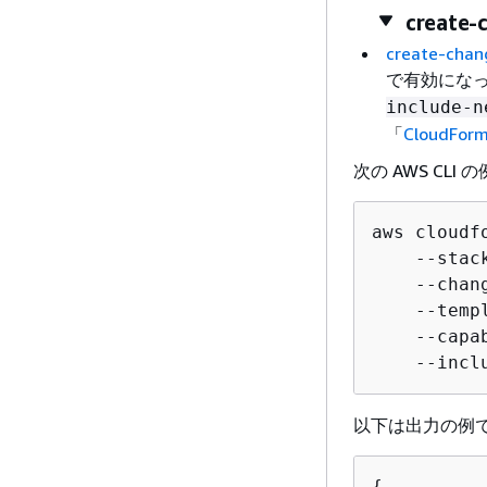
create-
create-chan
で有効にな
include-n
「
CloudF
次の AWS C
aws cloudf
    --stac
    --chan
    --temp
    --capa
    --incl
以下は出力の例
{