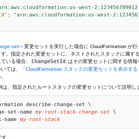
arn:aws:cloudformation:us-west-2:123456789012
Id"
: 
"arn:aws:cloudformation:us-west-2:123456
ange-set
– 変更セットを実行した場合に CloudFormation 
ます。指定された変更セットに、ネストされたスタックに属す
れている場合、
はその変更セットに関する情報
ChangeSetId
ついては、「
CloudFormation スタックの変更セットを表示する
い。
LI の例は、指定されたルートスタックの変更セットについて説明し
ormation describe-change-set \

ge-set-name 
my-root-stack-change-set
 \

k-name 
my-root-stack
です。