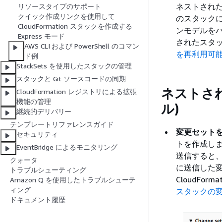
ネストされ
リソースタイプのサポート
クイック作成リンクを使用して
のスタック
CloudFormation スタックを作成する
ンモデルを
Express モード
されたスタ
AWS CLI および PowerShell のコマン
を再利用可
ド例
StackSets を使用したスタックの管理
スタックと Git ソースコードの同期
ネストさ
CloudFormation レジストリによる拡張
機能の管理
ル)
継続的デリバリー
テンプレートリファレンスガイド
変更セット
セキュリティ
トを作成し
EventBridge によるモニタリング
送信すると、
クォータ
に送信した
トラブルシューティング
CloudFo
Amazon Q を使用したトラブルシューテ
ィング
スタックの
ドキュメント履歴