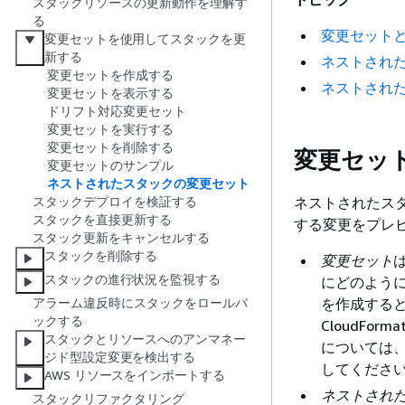
スタックリソースの更新動作を理解す
る
変更セット
変更セットを使用してスタックを更
新する
ネストされた
変更セットを作成する
ネストされたス
変更セットを表示する
ドリフト対応変更セット
変更セットを実行する
変更セットを削除する
変更セッ
変更セットのサンプル
ネストされたスタックの変更セット
ネストされたス
スタックデプロイを検証する
スタックを直接更新する
する変更をプレ
スタック更新をキャンセルする
スタックを削除する
変更セット
スタックの進行状況を監視する
にどのように影
を作成する
アラーム違反時にスタックをロールバ
ックする
CloudF
スタックとリソースへのアンマネー
については
ジド型設定変更を検出する
してくださ
AWS リソースをインポートする
ネストされ
スタックリファクタリング