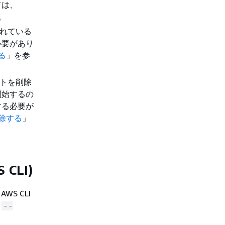
ては、
。
されている
必要があり
る
」を参
ットを削除
開始するの
する必要が
削除する
」
LI)
S CLI
、
--