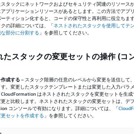
たスタックにネットワークおよびセキュリティ関連のリソース
にアプリケーションリソースがあるとします。この方法でアプ
パーティション化すると、コードの保守性と再利用に役立ちま
ックの詳細については、「
ネストされたスタックを使用してテ
能な部分に分割する
」を参照してください。
れたスタックの変更セットの操作 (コ
を作成する
– スタック階層の任意のレベルから変更を送信して
ます。変更したスタックテンプレートまたは変更した入力パラ
CloudFormation はネストされたスタックを変更セットを生
変更と比較します。ネストされたスタックの変更セットは、デ
rmation コンソールで有効になります。詳細については、「
CloudF
変更セットを作成する
」を参照してください。