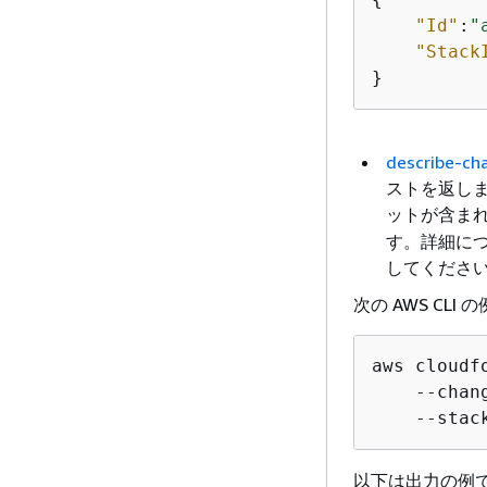
"Id"
:
"
"Stack
}
describe-ch
ストを返し
ットが含ま
す。詳細に
してくださ
次の AWS C
aws cloudf
    --chan
    --stac
以下は出力の例