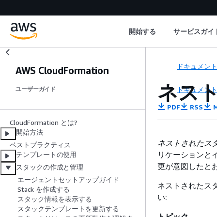
開始する
サービスガイ
ドキュメン
AWS CloudFormation
ネス
ドキュメン
ユーザーガイド
PDF
RSS
M
CloudFormation とは?
開始方法
ネストされたス
ベストプラクティス
リケーションと
テンプレートの使用
更が意図したと
スタックの作成と管理
エージェントセットアップガイド
ネストされたス
Stack を作成する
い:
スタック情報を表示する
スタックテンプレートを更新する
トピック