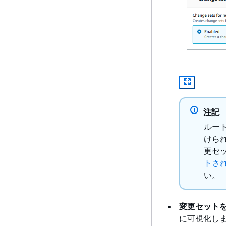
注記
ルー
けら
更セ
トさ
い。
変更セット
に可視化し