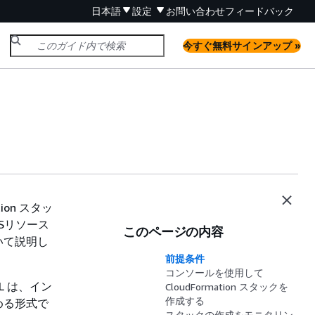
日本語
設定
お問い合わせ
フィードバック
今すぐ無料サインアップ »
ion スタッ
Sリソース
このページの内容
いて説明し
前提条件
コンソールを使用して
ML は、イン
CloudFormation スタックを
作成する
める形式で
スタックの作成をモニタリン