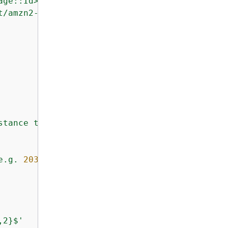
age::Id>
t/amzn2-ami-hvm-x86_64-gp2'
stance
type.
e.g.
203.0
.113
.1
/32).
,2}$'