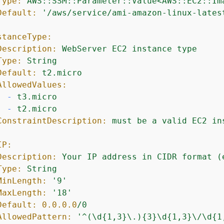
Type:
AWS::SSM::Parameter::Value<AWS::EC2::Im
Default:
'/aws/service/ami-amazon-linux-lates
stanceType:
Description:
WebServer
EC2
instance
type
Type:
String
Default:
t2.micro
AllowedValues:
-
t3.micro
-
t2.micro
ConstraintDescription:
must
be
a
valid
EC2
in
IP:
Description:
Your
IP
address
in
CIDR
format
(
Type:
String
MinLength:
'9'
MaxLength:
'18'
Default:
0.0
.0
.0
/0
AllowedPattern:
'^(\d
{
1,3}\.)
{
3}\d
{
1,3}\/\d
{
1