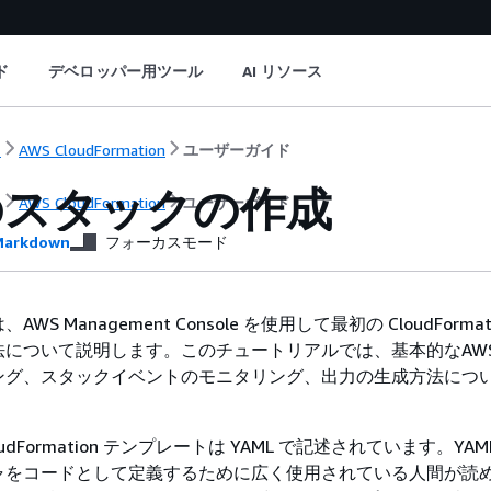
ド
デベロッパー用ツール
AI リソース
ト
AWS CloudFormation
ユーザーガイド
のスタックの作成
ト
AWS CloudFormation
ユーザーガイド
arkdown
フォーカスモード
S Management Console を使用して最初の CloudFormat
法について説明します。このチュートリアルでは、基本的なAW
ング、スタックイベントのモニタリング、出力の生成方法につ
dFormation テンプレートは YAML で記述されています。YA
ャをコードとして定義するために広く使用されている人間が読