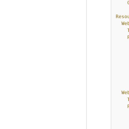
Reso
We
We