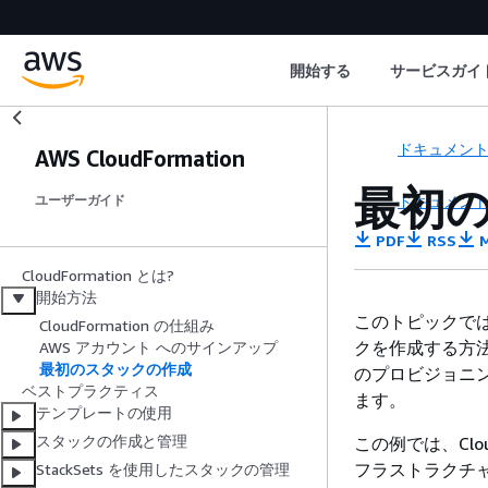
開始する
サービスガイ
ドキュメン
AWS CloudFormation
最初
ドキュメン
ユーザーガイド
PDF
RSS
M
CloudFormation とは?
開始方法
このトピックでは、AW
CloudFormation の仕組み
クを作成する方
AWS アカウント へのサインアップ
最初のスタックの作成
のプロビジョニ
ベストプラクティス
ます。
テンプレートの使用
スタックの作成と管理
この例では、Clou
フラストラクチ
StackSets を使用したスタックの管理