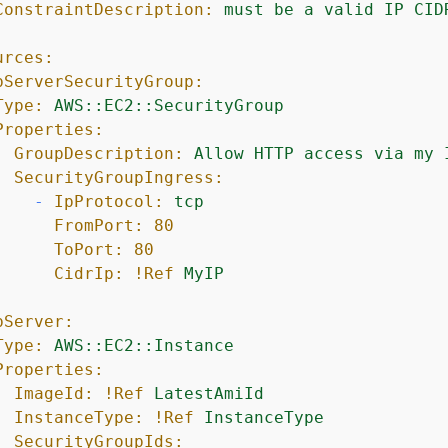
ConstraintDescription:
must
be
a
valid
IP
CID
urces:
bServerSecurityGroup:
Type:
AWS::EC2::SecurityGroup
Properties:
GroupDescription:
Allow
HTTP
access
via
my
SecurityGroupIngress:
-
IpProtocol:
tcp
FromPort:
80
ToPort:
80
CidrIp:
!Ref
MyIP
bServer:
Type:
AWS::EC2::Instance
Properties:
ImageId:
!Ref
LatestAmiId
InstanceType:
!Ref
InstanceType
SecurityGroupIds: