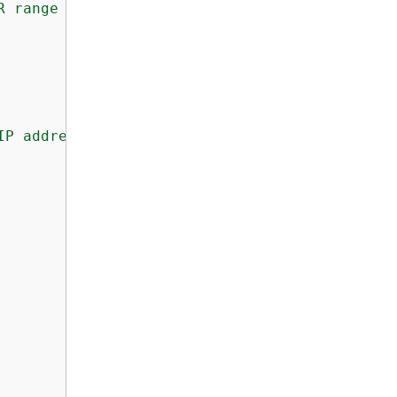
R
range
of
the
form
x.x.x.x/x.
IP
address