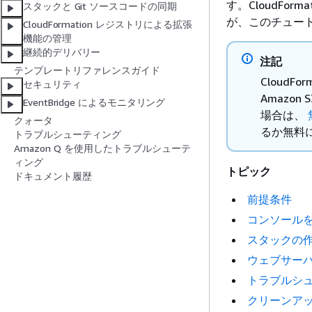
す。CloudFo
スタックと Git ソースコードの同期
が、このチュート
CloudFormation レジストリによる拡張
機能の管理
継続的デリバリー
注記
テンプレートリファレンスガイド
CloudF
セキュリティ
Amazo
EventBridge によるモニタリング
場合は、
クォータ
るか無料
トラブルシューティング
Amazon Q を使用したトラブルシューテ
ィング
トピック
ドキュメント履歴
前提条件
コンソールを使
スタックの
ウェブサー
トラブルシ
クリーンア