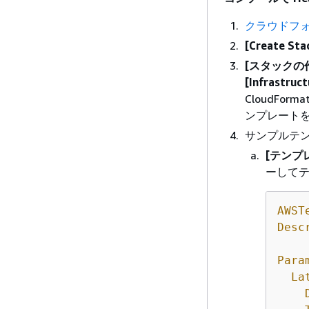
クラウドフォ
[Create Sta
[スタックの
[Infrastru
CloudFor
ンプレート
サンプルテ
[テンプ
ーして
AWST
Desc
Para
La