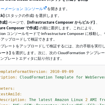
ーメーション コンソール
を開きます。
ck]
(スタックの作成) を選択します。
作成]
ページで、
[Infrastructure Composer からビルド]
、
cture Composer で作成]
の順に選択します。これにより、
mation コンソールモードで Infrastructure Composer に移
をアップロードして検証できます。
ンプレートをアップロードして検証するには、次の手順を実行
レート]
を選択します。次に、次の CloudFormation テンプ
テンプレートエディタに貼り付けます。
emplateFormatVersion:
2010-09-09
ription:
CloudFormation
Template
for
WebServe
meters:
testAmiId:
Description:
The
latest
Amazon
Linux
2
AMI
fr