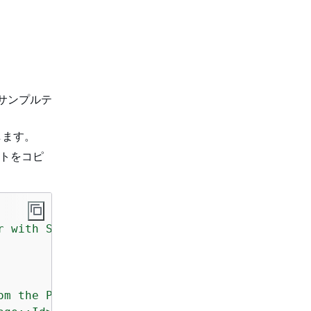
動し、サンプルテ
します。
レートをコピ
r
with
Security
Group
and
EC2
Instance
om
the
Parameter
Store