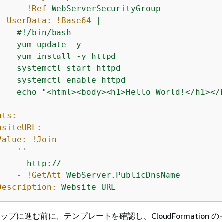
-
!Ref
WebServerSecurityGroup
UserData:
!Base64
|

    #!/bin/bash

    yum update -y

    yum install -y httpd

    systemctl start httpd

    systemctl enable httpd

uts:
bsiteURL:
Value:
!Join
-
''
-
-
http://
-
!GetAtt
WebServer.PublicDnsName
Description:
Website
URL
ップに進む前に、テンプレートを確認し、CloudFormation 