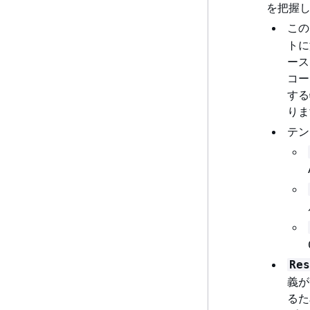
を把握
こ
トに
ース
コー
する
りま
テン
Res
義が
るた