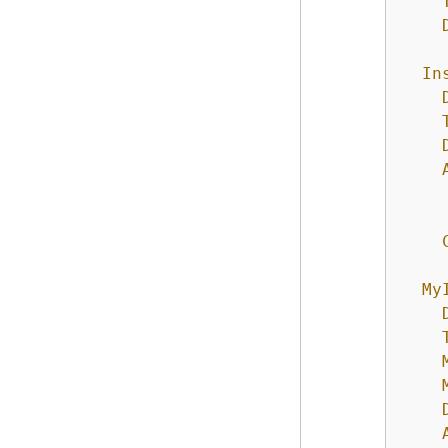
In
My