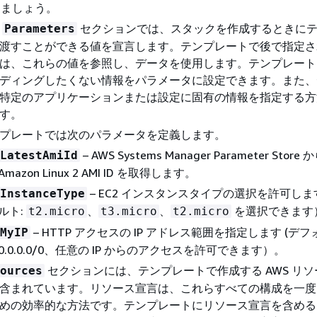
しましょう。
の
セクションでは、スタックを作成するときに
Parameters
渡すことができる値を宣言します。テンプレートで後で指定さ
は、これらの値を参照し、データを使用します。テンプレート
ディングしたくない情報をパラメータに設定できます。また、
特定のアプリケーションまたは設定に固有の情報を指定する方
す。
プレートでは次のパラメータを定義します。
– AWS Systems Manager Parameter Stor
LatestAmiId
Amazon Linux 2 AMI ID を取得します。
– EC2 インスタンスタイプの選択を許可しま
InstanceType
ルト:
、
、
を選択できます
t2.micro
t3.micro
t2.micro
– HTTP アクセスの IP アドレス範囲を指定します (デフ
MyIP
0.0.0.0/0、任意の IP からのアクセスを許可できます）。
セクションには、テンプレートで作成する AWS リ
ources
含まれています。リソース宣言は、これらすべての構成を一度
めの効率的な方法です。テンプレートにリソース宣言を含める