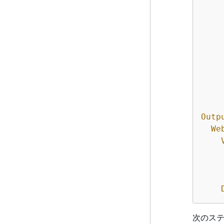
    
    
    
    
    
Outp
We
次のステ