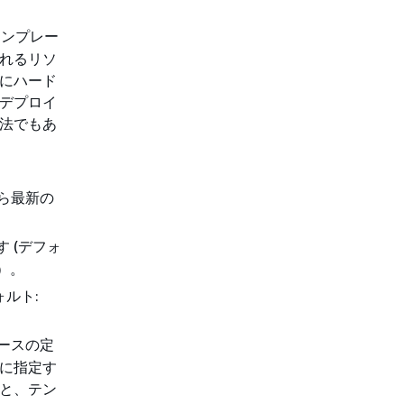
テンプレー
れるリソ
にハード
デプロイ
法でもあ
e から最新の
す (デフォ
）。
ォルト:
ソースの定
に指定す
と、テン