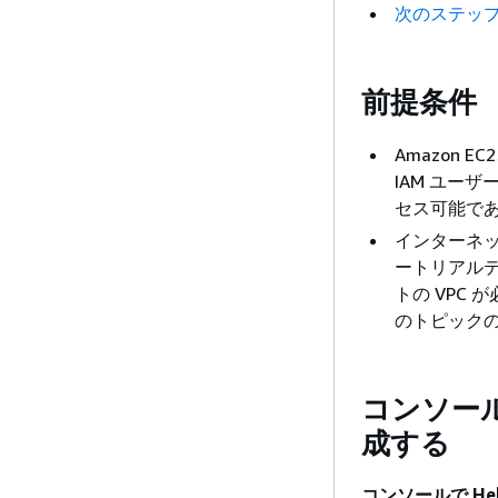
次のステッ
前提条件
Amazon E
IAM ユー
セス可能で
インターネットに
ートリアルテ
トの VPC
のトピック
コンソールを
成する
コンソールで Hell