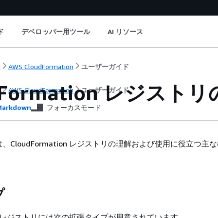
ド
デベロッパー用ツール
AI リソース
ト
AWS CloudFormation
ユーザーガイド
dFormation レジスト
ト
AWS CloudFormation
ユーザーガイド
arkdown
フォーカスモード
CloudFormation レジストリの理解および使用に役立つ主
。
プ
ation レジストリには次の拡張タイプが用意されています。