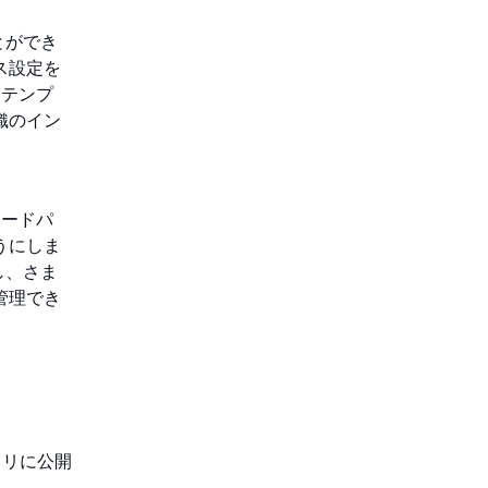
ことができ
ス設定を
 テンプ
織のイン
サードパ
うにしま
張し、さま
管理でき
トリに公開