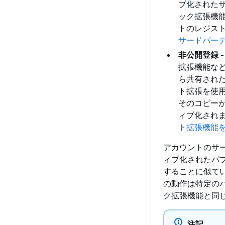
ブ化された
ック拡張機能
トのレジス
サードパー
非公開登録
-
拡張機能な
ら共有され
ト拡張を使
そのコピーがア
ィブ化され
ト拡張機能
アカウントのサ
ィブ化されたパ
することに似て
の動作は特定の
ク拡張機能と同
注記