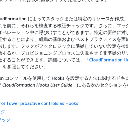
oudFormation によってスタックまたは特定のリソースが作成
れる前に、それらを検査する検証チェックです。さらに、フッ
オペレーション中に呼び出すことができます。特定の要件に対
証することにより、組織の基準およびベストプラクティスを実
供します。フックがフックロジックに準拠していない設定を検
信するか、プロビジョニングプロセスに失敗させて非準拠のリ
止することができます。詳細については、「
CloudFormation H
」を参照してください。
mation コンソールを使用して Hooks を設定する方法に関するド
「
CloudFormation Hooks User Guide
」にある次のセクションを
ol Tower proactive controls as Hooks
ック
 フック