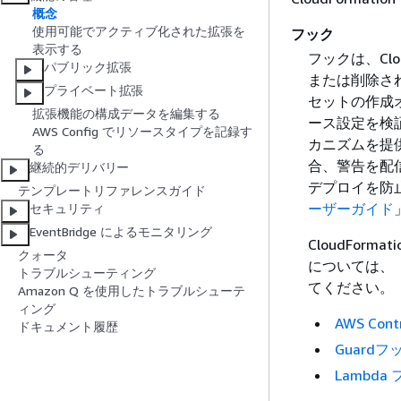
概念
使用可能でアクティブ化された拡張を
フック
表示する
フックは、Cl
パブリック拡張
または削除さ
プライベート拡張
セットの作成
拡張機能の構成データを編集する
ース設定を検
AWS Config でリソースタイプを記録す
カニズムを提
る
合、警告を配
継続的デリバリー
デプロイを防
テンプレートリファレンスガイド
ーザーガイド
セキュリティ
EventBridge によるモニタリング
CloudFor
クォータ
については、
トラブルシューティング
てください。
Amazon Q を使用したトラブルシューテ
ィング
AWS Contr
ドキュメント履歴
Guardフ
Lambda