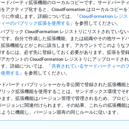
サードパーティ拡張機能のローカルコピーです。サードパーテ
をアクティブ化すると、CloudFormation はローカルコピー
トリに作成します。詳細については、「
CloudFormation レ
ティーのパブリック拡張を使用する
」を参照してください。
 パブリック CloudFormation レジストリにリストされてい
どです。自分で作成した拡張機能、または組織やその他サード
た拡張機能などがこれに該当します。アカウントでこのような
用するには、必ず先に登録しておく必要があります。拡張を登
カウントの CloudFormation レジストリにアップロードさ
ます。詳細については、「
共有されているサードパーティーの
を使用する
」を参照してください。
ードパーティパブリッシャーから非公開で登録された拡張機能
ブリック拡張機能を使用することは、サンドボックス環境でそ
います。拡張機能はバージョン管理で管理されるため、プロビ
バージョンに関連付けられます。その結果、これらの拡張機能
じように機能し、バージョン固有の同じルールに従います。