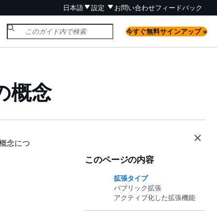
日本語
設定
お問い合わせ
フィードバック
今すぐ無料サインアップ »
リの概念
な概念につ
このページの内容
拡張タイプ
パブリック拡張
アクティブ化した拡張機能