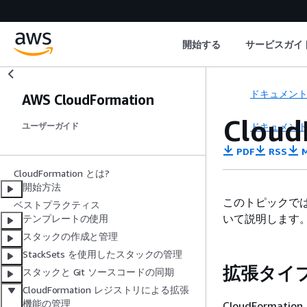
開始する
サービスガイ
ドキュメン
AWS CloudFormation
Clou
ドキュメン
ユーザーガイド
PDF
RSS
M
CloudFormation とは?
開始方法
このトピックでは、
ベストプラクティス
いて説明します
テンプレートの使用
スタックの作成と管理
StackSets を使用したスタックの管理
拡張タイ
スタックと Git ソースコードの同期
CloudFormation レジストリによる拡張
機能の管理
CloudForm