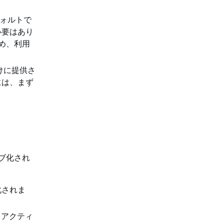
フォルトで
必要はあり
め、利用
けに提供さ
には、まず
。
ィブ化され
化されま
てアクティ