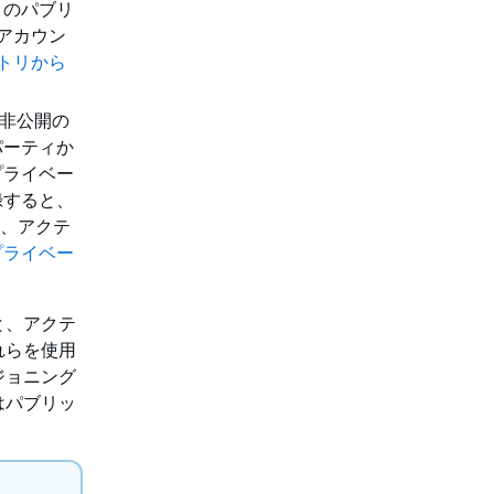
ィのパブリ
をアカウン
ジストリから
ない非公開の
パーティか
プライベー
録すると、
れ、アクテ
プライベー
と、アクテ
れらを使用
ジョニング
はパブリッ