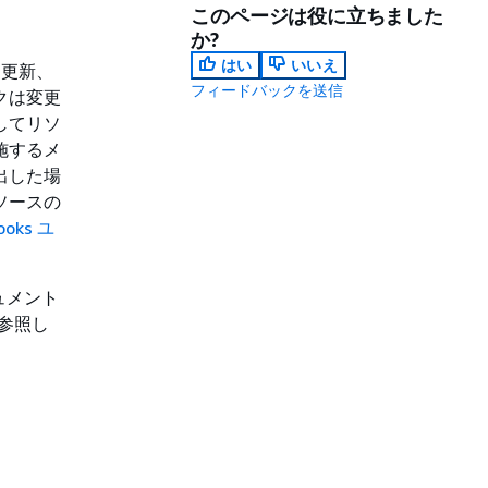
このページは役に立ちました
か?
はい
いいえ
、更新、
フィードバックを送信
クは変更
してリソ
施するメ
出した場
ソースの
ooks ユ
キュメント
参照し