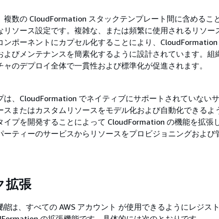
複数の CloudFormation スタックテンプレート間に含める
なリソース設定です。複雑な、または頻繁に使用されるリソー
ンポーネントにカプセル化することにより、CloudFormation
およびメンテナンスを簡素化するように設計されています。組
チャのデプロイ全体で一貫性および標準化が促進されます。
は、CloudFormation でネイティブにサポートされていない
ースまたはカスタムリソースをモデル化および自動化できるよ
イプを開発することによって CloudFormation の機能を拡
パーティーのサービスからリソースをプロビジョニングおよび
ク拡張
機能
は、すべての AWS アカウント が使用できるようにレジス
udFormation の拡張機能です。具体的には次のとおりです。