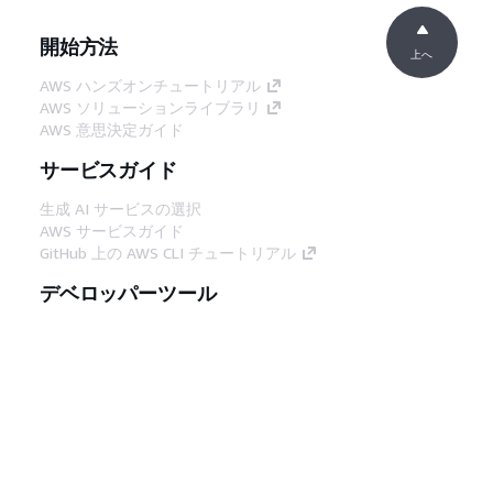
開始方法
上へ
AWS ハンズオンチュートリアル
AWS ソリューションライブラリ
AWS 意思決定ガイド
サービスガイド
生成 AI サービスの選択
AWS サービスガイド
GitHub 上の AWS CLI チュートリアル
デベロッパーツール
AWS コード例ライブラリ
AWS CLI
AWS Builder Center
AWS デベロッパーツールブログ
役立つリンク
AWS ドキュメント MCP サーバーをダウンロー