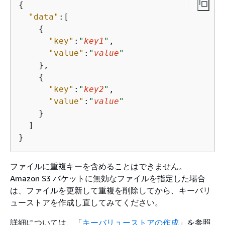
{
"data"
:[

{
"key"
:
"
key1
"
,

"value"
:
"
value
"
    },

{
"key"
:
"
key2
"
,

"value"
:
"
value
"
    }

  ]

}
ファイルに重複キーを含めることはできません。
Amazon S3 バケットに無効なファイルを指定した場合
は、ファイルを更新して重複を削除してから、キーバリ
ューストアを作成し直してみてください。
詳細については、「
キーバリューストアの作成
」を参照