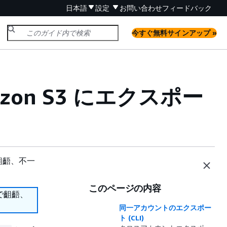
日本語
設定
お問い合わせ
フィードバック
今すぐ無料サインアップ »
on S3 にエクスポー
齟齬、不一
このページの内容
で齟齬、
同一アカウントのエクスポー
ト (CLI)