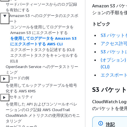
サードパーティーソースからのログ記録
Amazon S
を有効にする
ションの手順を
Amazon S3 へのログデータのエクスポ
ート
トピック
コンソールを使用してログデータを
Amazon S3 にエクスポートする
S3 バケットを
を使用してログデータを Amazon S3
アクセス許可の
にエクスポートする AWS CLI
エクスポートタスクを記述する (CLI)
S3 バケット
エクスポートタスクをキャンセルする
(オプション)
(CLI)
(CLI)
OpenSearch Service へのデータストリー
ミング
エクスポートタ
コードの例
を使用してルックアップテーブルを暗号
S3 バケット
化する AWS KMS
セキュリティ
CloudWatc
を使用した API およびコンソールオペレ
のバケットを使
ーションのログ記録 AWS CloudTrail
CloudWatch メトリクスの使用状況のモニ
タリング
注記
サービスクォータ