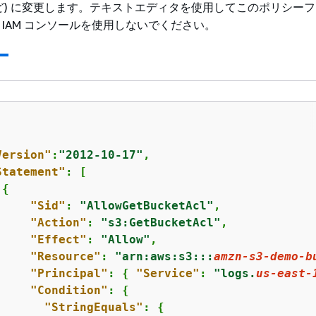
ど) に変更します。テキストエディタを使用してこのポリシー
IAM コンソールを使用しないでください。
Version"
:
"2012-10-17"
,

Statement"
: [

{
"Sid"
: 
"AllowGetBucketAcl"
,

"Action"
: 
"s3:GetBucketAcl"
,

"Effect"
: 
"Allow"
,

"Resource"
: 
"arn:aws:s3:::
amzn-s3-demo-b
"Principal"
: 
{
"Service"
: 
"logs.
us-east-
"Condition"
: 
{
"StringEquals"
: 
{