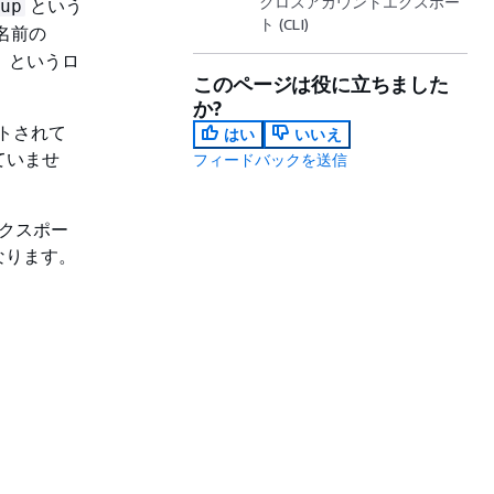
クロスアカウントエクスポー
という
up
ト (CLI)
名前の
」というロ
このページは役に立ちました
か?
ートされて
はい
いいえ
ていませ
フィードバックを送信
エクスポー
なります。