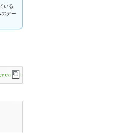
ている
トへのデー
create-bucket-configuration LocationConstrain