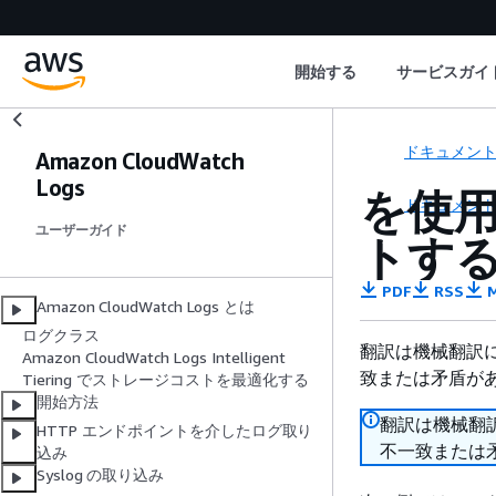
開始する
サービスガイ
ドキュメン
Amazon CloudWatch
Logs
を使用
ドキュメン
ユーザーガイド
トする 
PDF
RSS
M
Amazon CloudWatch Logs とは
ログクラス
翻訳は機械翻訳
Amazon CloudWatch Logs Intelligent
致または矛盾が
Tiering でストレージコストを最適化する
開始方法
翻訳は機械翻
HTTP エンドポイントを介したログ取り
不一致または
込み
Syslog の取り込み