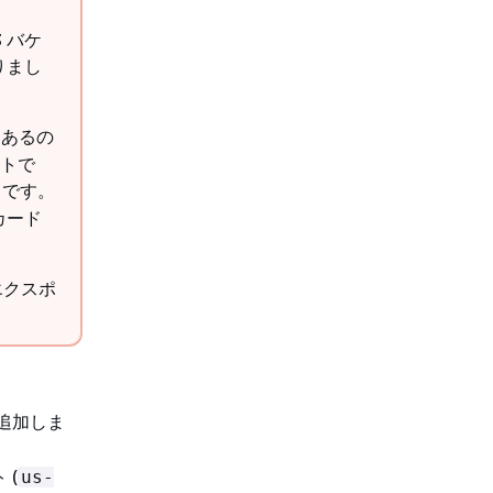
 バケ
りまし
にあるの
ントで
スです。
カード
エクスポ
追加しま
、
 (
us-