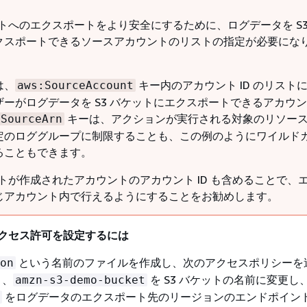
ットへのエクスポートをより安全にするために、ログデータを S3
クスポートできるソースアカウントのリストの指定が必要にな
は、
キー内のアカウント ID のリスト
aws:SourceAccount
ザーがログデータを S3 バケットにエクスポートできるアカウ
キーは、アクションが実行される対象のリソー
:SourceArn
定のロググループに制限することも、この例のようにワイルド
ることもできます。
ットが作成されたアカウントのアカウント ID も含めることで、
じアカウント内で行えるようにすることをお勧めします。
アクセス許可を設定するには
という名前のファイルを作成し、次のアクセスポリシーを
on
き、
を S3 バケットの名前に変更し
amzn-s3-demo-bucket
をログデータのエクスポート先のリージョンのエンドポイント