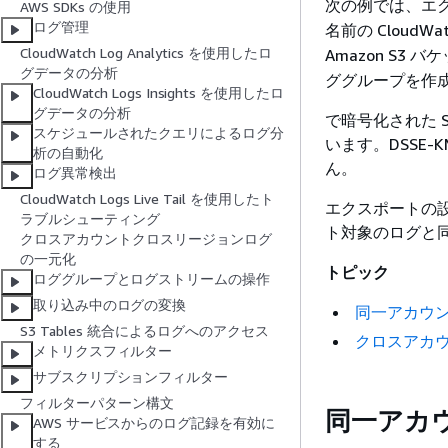
次の例では、エ
AWS SDKs の使用
ログ管理
名前の CloudW
CloudWatch Log Analytics を使用したロ
Amazon S3
グデータの分析
ググループを作
CloudWatch Logs Insights を使用したロ
グデータの分析
で暗号化された 
スケジュールされたクエリによるログ分
います。DSSE
析の自動化
ん。
ログ異常検出
CloudWatch Logs Live Tail を使用したト
エクスポートの設
ラブルシューティング
ト対象のログと
クロスアカウントクロスリージョンログ
の一元化
トピック
ロググループとログストリームの操作
取り込み中のログの変換
同一アカウント
S3 Tables 統合によるログへのアクセス
クロスアカウン
メトリクスフィルター
サブスクリプションフィルター
フィルターパターン構文
同一アカウ
AWS サービスからのログ記録を有効に
する