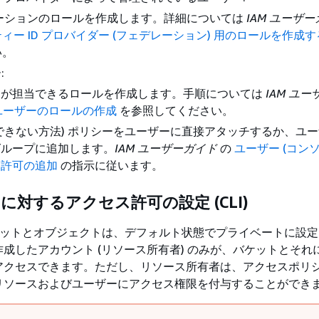
レーションのロールを作成します。詳細については
IAM ユーザ
ィー ID プロバイダー (フェデレーション) 用のロールを作成す
い。
:
ーが担当できるロールを作成します。手順については
IAM ユ
 ユーザーのロールの作成
を参照してください。
できない方法) ポリシーをユーザーに直接アタッチするか、ユ
グループに追加します。
IAM ユーザーガイド
の
ユーザー (コンソ
ス許可の追加
の指示に従います。
トに対するアクセス許可の設定 (CLI)
バケットとオブジェクトは、デフォルト状態でプライベートに設
成したアカウント (リソース所有者) のみが、バケットとそれ
アクセスできます。ただし、リソース所有者は、アクセスポリ
リソースおよびユーザーにアクセス権限を付与することができ