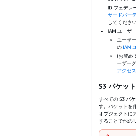
ID フェデ
サードパーテ
してくださ
IAM ユーザー
ユーザ
の
IAM
(お奨め
ーザー
アクセ
S3 バケッ
すべての S3 
す。バケットを作
オブジェクトに
することで他の