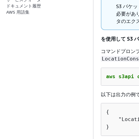
S3 バ
ドキュメント履歴
AWS 用語集
必要があり
タのエク
を使用して S3 
コマンドプロン
LocationCons
aws s3api 
以下は出力の例
{
    "Locat
}