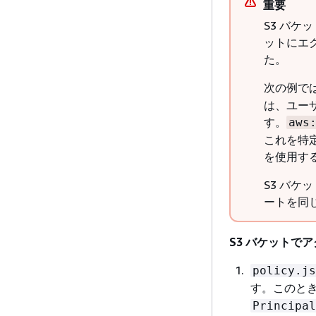
重要
S3 バケ
ットにエ
た。
次の例で
は、ユー
す。
aws
これを特
を使用す
S3 バケ
ートを同
S3 バケットで
policy.js
す。このと
Principal