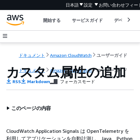
日本語
設定
お問い合わせ
フィー
開始する
サービスガイド
デベロッパ
ドキュメント
Amazon CloudWatch
ユーザーガイド
カスタム属性の追加
ドキュメント
Amazon CloudWatch
ユーザーガイド
RSS
Markdown
フォーカスモード
このページの内容
CloudWatch Application Signals は OpenTelemetry を
利用してアプリケーションを自動計測し、Java、Python