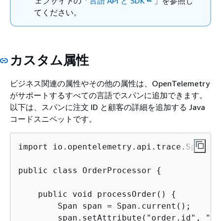
ェブサイト
の「
言語 API と SDK
」を参照し
てください。
カスタム属性
ビジネス関連の属性やその他の属性は、OpenTelemetry
がサポートするすべての言語でスパンに追加できます。
以下は、スパンに注文 ID と顧客の詳細を追加する Java
コードスニペットです。
import io.opentelemetry.api.trace.Span;

public class OrderProcessor 
{
    public void processOrder() 
{
        Span span = Span.current();

        span.setAttribute("order.id", "12