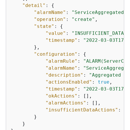
"detail"
: 
{
"alarmName"
: 
"ServiceAggregatedAl
"operation"
: 
"create"
,

"state"
: 
{
"value"
: 
"INSUFFICIENT_DATA"
,

"timestamp"
: 
"2022-03-03T17:0
        },

"configuration"
: 
{
"alarmRule"
: 
"ALARM(ServerCpu
"alarmName"
: 
"ServiceAggregat
"description"
: 
"Aggregated mo
"actionsEnabled"
: 
true
,

"timestamp"
: 
"2022-03-03T17:0
"okActions"
: [],

"alarmActions"
: [],

"insufficientDataActions"
: []

        }

    }
