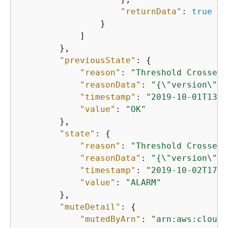
"returnData"
: 
true
                }

            ]

        },

"previousState"
: 
{
"reason"
: 
"Threshold Crossed:
"reasonData"
: 
"
{
\"version\":\
"timestamp"
: 
"2019-10-01T13:5
"value"
: 
"OK"
        },

"state"
: 
{
"reason"
: 
"Threshold Crossed:
"reasonData"
: 
"
{
\"version\":\
"timestamp"
: 
"2019-10-02T17:0
"value"
: 
"ALARM"
        },

"muteDetail"
: 
{
"mutedByArn"
: 
"arn:aws:cloudw