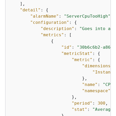
    ],

"detail"
: 
{
"alarmName"
: 
"ServerCpuTooHigh"
,

"configuration"
: 
{
"description"
: 
"Goes into ala
"metrics"
: [

{
"id"
: 
"30b6c6b2-a864-
"metricStat"
: 
{
"metric"
: 
{
"dimensions"
:
"Instance
                            },

"name"
: 
"CPUU
"namespace"
: 
                        },

"period"
: 
300
,

"stat"
: 
"Average"
                    },
