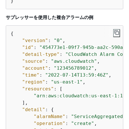
}
サプレッサーを使用した複合アラームの例
{
"version"
: 
"0"
,

"id"
: 
"454773e1-09f7-945b-aa2c-590af1
"detail-type"
: 
"CloudWatch Alarm Conf
"source"
: 
"aws.cloudwatch"
,

"account"
: 
"123456789012"
,

"time"
: 
"2022-07-14T13:59:46Z"
,

"region"
: 
"us-east-1"
,

"resources"
: [

"arn:aws:cloudwatch:us-east-1:123
    ],

"detail"
: 
{
"alarmName"
: 
"ServiceAggregatedAl
"operation"
: 
"create"
,
