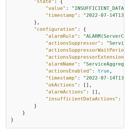
"state"
: 
{
"value"
: 
"INSUFFICIENT_DATA"
,

"timestamp"
: 
"2022-07-14T13:5
        },

"configuration"
: 
{
"alarmRule"
: 
"ALARM(ServerCpu
"actionsSuppressor"
: 
"Service
"actionsSuppressorWaitPeriod"
"actionsSuppressorExtensionPe
"alarmName"
: 
"ServiceAggregat
"actionsEnabled"
: 
true
,

"timestamp"
: 
"2022-07-14T13:5
"okActions"
: [],

"alarmActions"
: [],

"insufficientDataActions"
: []

        }

    }

}