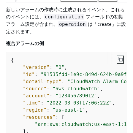
新しいアラームの作成時に生成されるイベント。これら
のイベントには、
フィールドの初期
configuration
アラーム設定が含まれ、
は「create」に設
operation
定されます。
複合アラームの例
{
"version"
: 
"0"
,

"id"
: 
"91535fdd-1e9c-849d-624b-9a9f2b
"detail-type"
: 
"CloudWatch Alarm Conf
"source"
: 
"aws.cloudwatch"
,

"account"
: 
"123456789012"
,

"time"
: 
"2022-03-03T17:06:22Z"
,

"region"
: 
"us-east-1"
,

"resources"
: [

"arn:aws:cloudwatch:us-east-1:123
    ],
