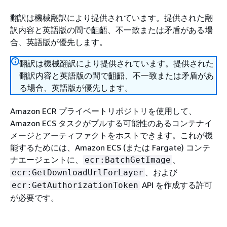
翻訳は機械翻訳により提供されています。提供された翻
訳内容と英語版の間で齟齬、不一致または矛盾がある場
合、英語版が優先します。
翻訳は機械翻訳により提供されています。提供された
翻訳内容と英語版の間で齟齬、不一致または矛盾があ
る場合、英語版が優先します。
Amazon ECR プライベートリポジトリを使用して、
Amazon ECS タスクがプルする可能性のあるコンテナイ
メージとアーティファクトをホストできます。これが機
能するためには、Amazon ECS (または Fargate) コンテ
ナエージェントに、
、
ecr:BatchGetImage
、および
ecr:GetDownloadUrlForLayer
API を作成する許可
ecr:GetAuthorizationToken
が必要です。