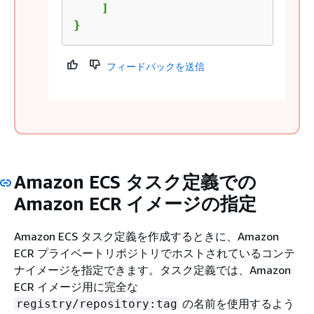
    ]

}
フィードバックを送信
Amazon ECS タスク定義での
Amazon ECR イメージの指定
Amazon ECS タスク定義を作成するときに、Amazon
ECR プライベートリポジトリでホストされているコンテ
ナイメージを指定できます。タスク定義では、Amazon
ECR イメージ用に完全な
の名前を使用するよう
registry/repository:tag