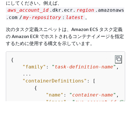
にしてください。例えば、
aws_account_id
.dkr.ecr.
region
.amazonaws
。
.com
/
my-repository
:
latest
次のタスク定義スニペットは、Amazon ECS タスク定義
の Amazon ECR でホストされるコンテナイメージを指定
するために使用する構文を示しています。
{
"family"
: 
"
task-definition-name
"
,

    ...

"containerDefinitions"
: [

{
"name"
: 
"
container-name
"
,

"image"
: 
"
aws_account_id
.dkr.
            ...

        }

    ],

    ...
