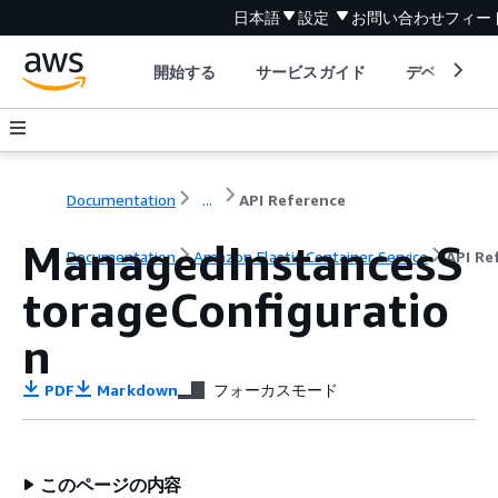
日本語
設定
お問い合わせ
フィー
開始する
サービスガイド
デベロッパ
Documentation
...
API Reference
ManagedInstancesS
Documentation
Amazon Elastic Container Service
API Re
torageConfiguratio
n
PDF
Markdown
フォーカスモード
このページの内容