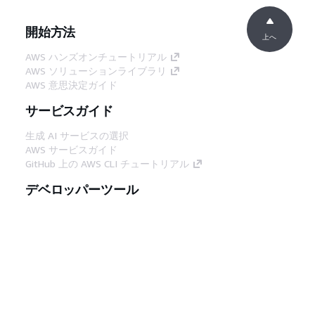
開始方法
上へ
AWS ハンズオンチュートリアル
AWS ソリューションライブラリ
AWS 意思決定ガイド
サービスガイド
生成 AI サービスの選択
AWS サービスガイド
GitHub 上の AWS CLI チュートリアル
デベロッパーツール
AWS コード例ライブラリ
AWS CLI
AWS Builder Center
AWS デベロッパーツールブログ
役立つリンク
AWS ドキュメント MCP サーバーをダウンロー